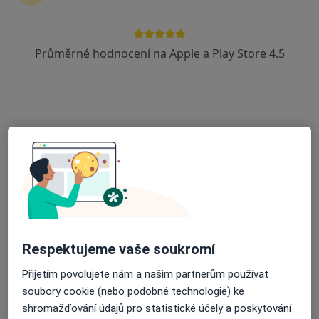
Průměrné hodnocení na Apple a Play Store 4.5
PhDr. Barbora Ouřadová
·
Více
Fyzioterapeut
5 názorů
Čumpelíkova 1764, Praha
•
Mapa
PhDr. Barbora Ouřadová - fyzioterapie
Rehabilitační léčba některých druhů funkční sterility metodou L. Mojžíšové
1 200 Kč
Tento specialista nenabízí online rezervaci termínu na této adrese.
Rezervovat termín
Respektujeme vaše soukromí
Přijetím povolujete nám a našim partnerům používat
soubory cookie (nebo podobné technologie) ke
shromažďování údajů pro statistické účely a poskytování