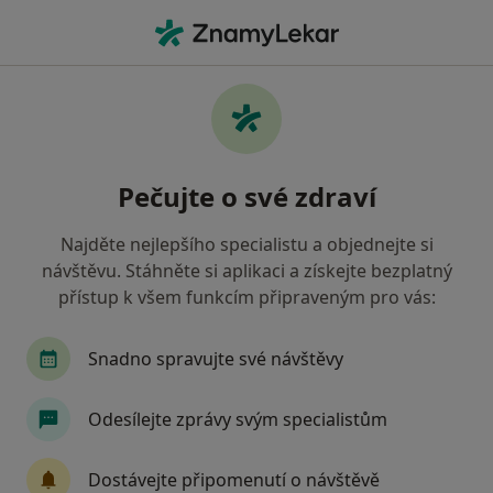
Hla
Bolesti Zad • Kralupy nad Vltavou, středočeský
Filtry
• 1
Mapa
Bolesti zad Kralupy nad Vltavou
Pečujte o své zdraví
Jak řadíme výsledky vyhledávání?
Najděte nejlepšího specialistu a objednejte si
návštěvu. Stáhněte si aplikaci a získejte bezplatný
Jakého specialistu hledáte?
přístup k všem funkcím připraveným pro vás:
Fyzioterapeut
Snadno spravujte své návštěvy
Odesílejte zprávy svým specialistům
Dostávejte připomenutí o návštěvě