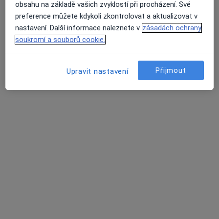
obsahu na základě vašich zvyklostí při procházení. Své
preference můžete kdykoli zkontrolovat a aktualizovat v
nastavení. Další informace naleznete v
zásadách ochrany
Mgr. Vojtěch Stránský
soukromí a souborů cookie.
·
Více
Fyzioterapeut
Sládkova 325, Kralupy nad Vltavou
•
Mapa
Přijmout
Upravit nastavení
Fyzioterapie Stránský
Fyzioterapie
od 900 kč
Tento specialista nenabízí online rezervaci termínu na této adrese.
Rezervovat termín