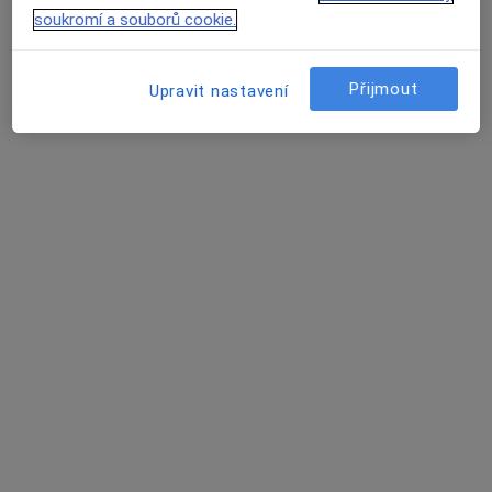
soukromí a souborů cookie.
Mgr. Jan Tomíček
Přijmout
Upravit nastavení
·
Více
Fyzioterapeut
Praha 8, Praha
•
Mapa
Diagnostické testy
1 200 Kč
Tento specialista nenabízí online rezervaci termínu na této adrese.
Rezervovat termín