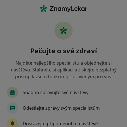
Hla
Bolesti Šlach • Kralupy nad Vltavou, středočeský
Filtry
• 1
Mapa
Bolesti šlach Kralupy nad Vltavou
Pečujte o své zdraví
Jak řadíme výsledky vyhledávání?
Najděte nejlepšího specialistu a objednejte si
návštěvu. Stáhněte si aplikaci a získejte bezplatný
Jakého specialistu hledáte?
přístup k všem funkcím připraveným pro vás:
Fyzioterapeut
Snadno spravujte své návštěvy
Odesílejte zprávy svým specialistům
Dostávejte připomenutí o návštěvě