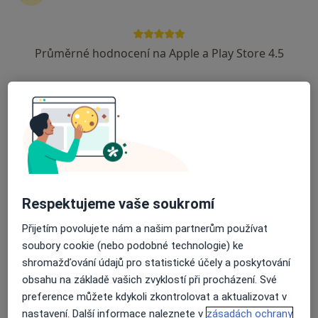
Průměrné hodnocení na Apple a Play Store 4.5
PhDr. Barbora Ouřadová
·
Více
Fyzioterapeut
5 názorů
Čumpelíkova 1764, Praha
•
Mapa
PhDr. Barbora Ouřadová - fyzioterapie
Rehabilitační léčba některých druhů funkční sterility metodou L. Mojžíšové
1 200 Kč
Tento specialista nenabízí online rezervaci termínu na této adrese.
Respektujeme vaše soukromí
Rezervovat termín
Přijetím povolujete nám a našim partnerům používat
soubory cookie (nebo podobné technologie) ke
shromažďování údajů pro statistické účely a poskytování
obsahu na základě vašich zvyklostí při procházení. Své
preference můžete kdykoli zkontrolovat a aktualizovat v
nastavení. Další informace naleznete v
zásadách ochrany