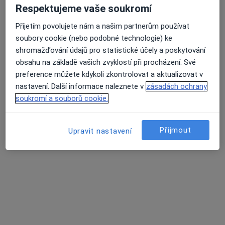
Respektujeme vaše soukromí
29 názorů
Přijetím povolujete nám a našim partnerům používat
Průmyslová 890, Chrudim
•
Mapa
Průměrné hodnocení na Apple a Play Store 4.5
soubory cookie (nebo podobné technologie) ke
Dermatovenerologická ambulance
shromažďování údajů pro statistické účely a poskytování
Tento specialista nenabízí online rezervaci termínu na této adrese.
obsahu na základě vašich zvyklostí při procházení. Své
preference můžete kdykoli zkontrolovat a aktualizovat v
Rezervovat termín
nastavení. Další informace naleznete v
zásadách ochrany
soukromí a souborů cookie.
Přijmout
Upravit nastavení
Dagmar Sirová
Dermatolog
1 názor