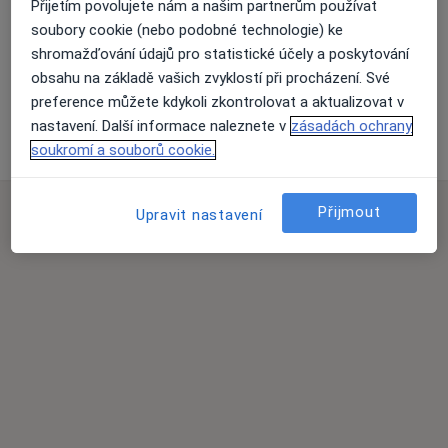
Přijetím povolujete nám a našim partnerům používat
Přiblížit mapu
soubory cookie (nebo podobné technologie) ke
shromažďování údajů pro statistické účely a poskytování
obsahu na základě vašich zvyklostí při procházení. Své
preference můžete kdykoli zkontrolovat a aktualizovat v
VIDAMED s.r.o., Všeobecný prakt. lékař
nastavení. Další informace naleznete v
zásadách ochrany
K Nemocnici 2814, Kladno 27201
soukromí a souborů cookie.
Přijmout
Upravit nastavení