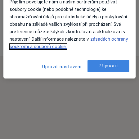
Přijetím povolujete nám a našim partnerům používat
Přiblížit mapu
soubory cookie (nebo podobné technologie) ke
shromažďování údajů pro statistické účely a poskytování
obsahu na základě vašich zvyklostí při procházení. Své
preference můžete kdykoli zkontrolovat a aktualizovat v
RICHARD STAR s.r.o. - FBLR
nastavení. Další informace naleznete v
zásadách ochrany
Ruská 28, Mariánské Lázně 35301
soukromí a souborů cookie.
Přijmout
Upravit nastavení