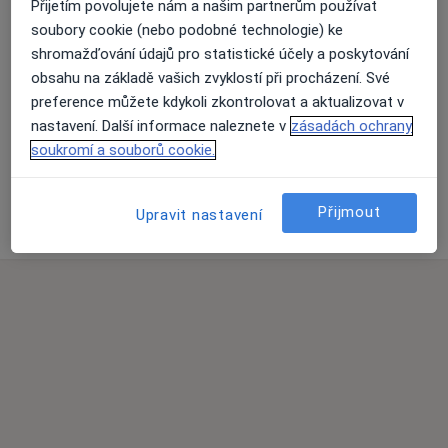
Přijetím povolujete nám a našim partnerům používat
soubory cookie (nebo podobné technologie) ke
shromažďování údajů pro statistické účely a poskytování
obsahu na základě vašich zvyklostí při procházení. Své
preference můžete kdykoli zkontrolovat a aktualizovat v
Přiblížit mapu
nastavení. Další informace naleznete v
zásadách ochrany
soukromí a souborů cookie.
PSYCHOLOG s.r.o.
Přijmout
Krymská 37/1735, Karlovy Vary 36001
Upravit nastavení