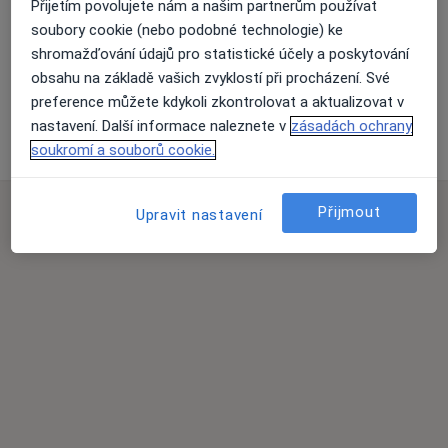
Přijetím povolujete nám a našim partnerům používat
Přiblížit mapu
soubory cookie (nebo podobné technologie) ke
shromažďování údajů pro statistické účely a poskytování
obsahu na základě vašich zvyklostí při procházení. Své
preference můžete kdykoli zkontrolovat a aktualizovat v
POR - GYN, s.r.o.
nastavení. Další informace naleznete v
zásadách ochrany
U stadionu 1233, Mladá Boleslav 29301
soukromí a souborů cookie.
Přijmout
Upravit nastavení