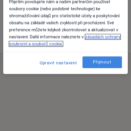
Přijetím povolujete nám a našim partnerům používat
Přiblížit mapu
soubory cookie (nebo podobné technologie) ke
shromažďování údajů pro statistické účely a poskytování
obsahu na základě vašich zvyklostí při procházení. Své
preference můžete kdykoli zkontrolovat a aktualizovat v
OMEGA CENTRUM s.r.o.
nastavení. Další informace naleznete v
zásadách ochrany
Václavská 1560, Tachov 34701
soukromí a souborů cookie.
Přijmout
Upravit nastavení