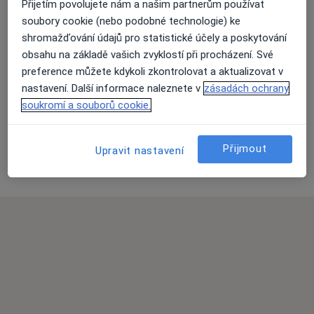
Přijetím povolujete nám a našim partnerům používat
Adresa 1
Adresa 2
soubory cookie (nebo podobné technologie) ke
shromažďování údajů pro statistické účely a poskytování
obsahu na základě vašich zvyklostí při procházení. Své
preference můžete kdykoli zkontrolovat a aktualizovat v
Přiblížit mapu
nastavení. Další informace naleznete v
zásadách ochrany
soukromí a souborů cookie.
MUDr. Zbyněk Košek - kardiologická ambulance s.r.o
Přijmout
Upravit nastavení
Náměstí Republiky 760, Mladá Boleslav 29301