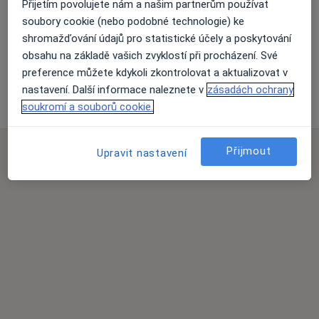
Přijetím povolujete nám a našim partnerům používat
Přiblížit mapu
soubory cookie (nebo podobné technologie) ke
shromažďování údajů pro statistické účely a poskytování
obsahu na základě vašich zvyklostí při procházení. Své
preference můžete kdykoli zkontrolovat a aktualizovat v
Chirurgie-Domažlice s.r.o., chirurgie
nastavení. Další informace naleznete v
zásadách ochrany
Msgre. B. Staška 2, Domažlice 34401
soukromí a souborů cookie.
Přijmout
Upravit nastavení