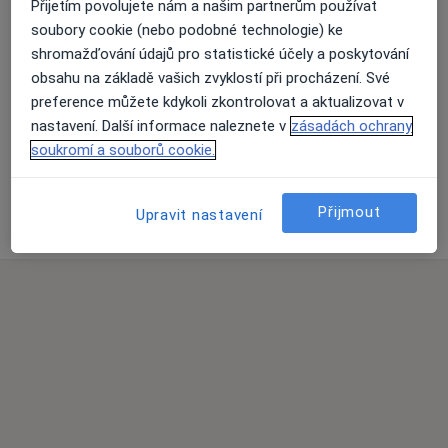
Přijetím povolujete nám a našim partnerům používat
soubory cookie (nebo podobné technologie) ke
shromažďování údajů pro statistické účely a poskytování
obsahu na základě vašich zvyklostí při procházení. Své
preference můžete kdykoli zkontrolovat a aktualizovat v
Přiblížit mapu
nastavení. Další informace naleznete v
zásadách ochrany
soukromí a souborů cookie.
AGILAB group s.r.o., odběrová místnost
Přijmout
Šimůnkova 4/1596, Praha 8 18000
Upravit nastavení