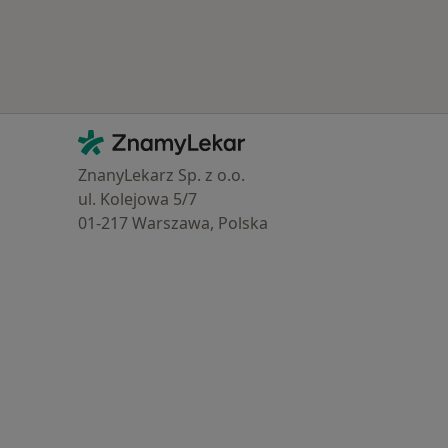
Kontakt
ZnamyLekar - Hlavní stránka
ZnanyLekarz Sp. z o.o.
ul. Kolejowa 5/7
01-217 Warszawa, Polska