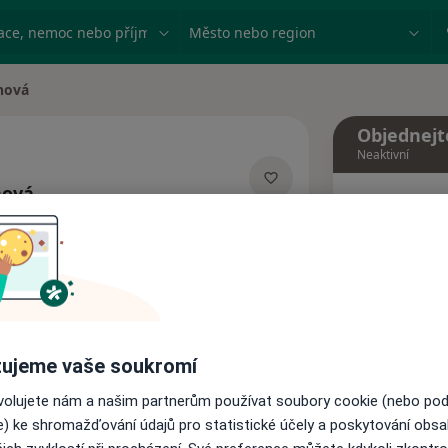
ace, nemoc nebo příjmení
Město nebo region
nová
Objednejt
Neaktivní
nová
Dnes
zacích
6 Srpen
Tento 
Rezervovat termín
ujeme vaše soukromí
ovolujete nám a našim partnerům používat soubory cookie (nebo po
Adresy
Názory pacientů
e) ke shromažďování údajů pro statistické účely a poskytování obs