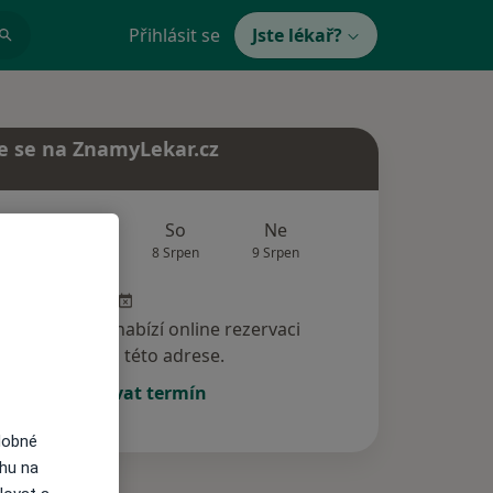
Přihlásit se
Jste lékař?
e se na ZnamyLekar.cz
Zítra
So
Ne
Po
Út
7 Srpen
8 Srpen
9 Srpen
10 Srpen
11 Srp
specialista nenabízí online rezervaci
termínu na této adrese.
Rezervovat termín
dobné
ahu na