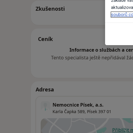
základě vaš
aktualizova
Zkušenosti
souborů co
Ceník
Informace o službách a cen
Tento specialista ještě nepřidával ž
Adresa
Nemocnice Písek, a.s.
Karla Čapka 589,
Písek
397 01
Přiblížit