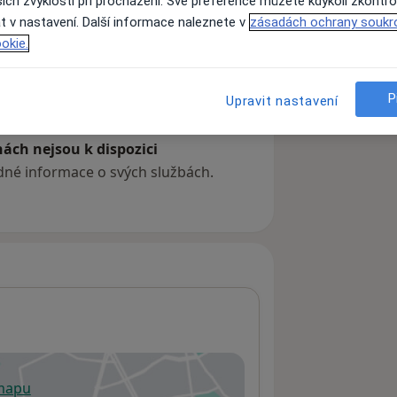
ich zvyklostí při procházení. Své preference můžete kdykoli zkontro
t v nastavení. Další informace naleznete v
zásadách ochrany soukr
okie.
P
Upravit nastavení
ách nejsou k dispozici
ádné informace o svých službách.
 mapu