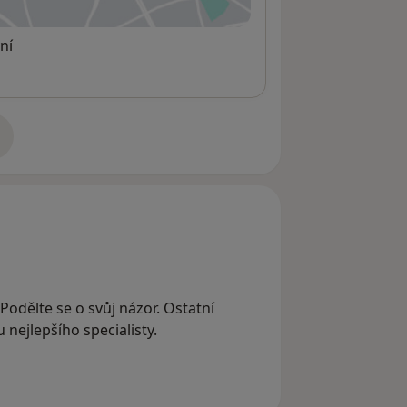
 otevře v nové záložce
ní
adrese
Podělte se o svůj názor. Ostatní
nejlepšího specialisty.