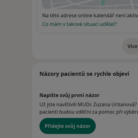
se
Dostupnost
Na této adrese online kalendář není aktiv
Co mám v takové situaci udělat?
Více
o 
Názory pacientů se rychle objeví
Napište svůj první názor
Už jste navštívili MUDr. Zuzana Urbanová? 
pacienti budou vděční za pomoc při výběru 
Přidejte svůj názor