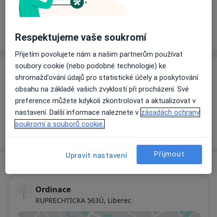
Rezervovat termín
Ceník
Adresy
Názory pacientů
Respektujeme vaše soukromí
Přijetím povolujete nám a našim partnerům používat
soubory cookie (nebo podobné technologie) ke
Ceník
shromažďování údajů pro statistické účely a poskytování
obsahu na základě vašich zvyklostí při procházení. Své
Informace o službách a cenách nejsou k dispozici
preference můžete kdykoli zkontrolovat a aktualizovat v
Tento specialista ještě nepřidával žádné informace o
nastavení. Další informace naleznete v
zásadách ochrany
svých službách.
soukromí a souborů cookie.
Přijmout
Upravit nastavení
Adresa
Ordinace
RUPRECHTICKA 563Ú,
Liberec