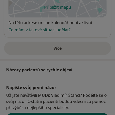
Přiblížit mapu
se otevře v nové záložce
Dostupnost
Na této adrese online kalendář není aktivní
Co mám v takové situaci udělat?
Více
o adrese
Názory pacientů se rychle objeví
Napište svůj první názor
Už jste navštívili MUDr. Vladimír Štancl? Podělte se o
svůj názor. Ostatní pacienti budou vděční za pomoc
při výběru nejlepšího specialisty.