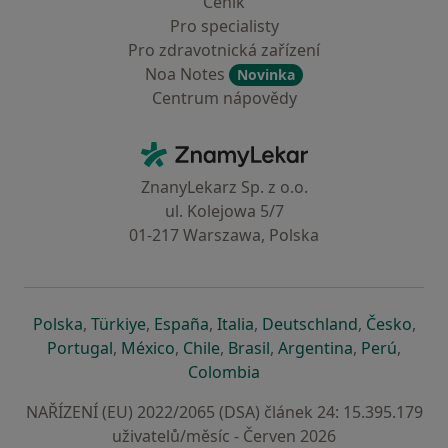
Ceník
Pro specialisty
Pro zdravotnická zařízení
Noa Notes
Novinka
Centrum nápovědy
Kontakt
ZnamyLekar - Hlavní stránka
ZnanyLekarz Sp. z o.o.
ul. Kolejowa 5/7
01-217 Warszawa, Polska
se otevře v nové záložce
se otevře v nové záložce
se otevře v nové záložce
se otevře v nové záložce
se otevře v 
se o
Polska
,
Türkiye
,
España
,
Italia
,
Deutschland
,
Česko
,
se otevře v nové záložce
se otevře v nové záložce
se otevře v nové záložce
se otevře v nové záložc
se otevře v 
se ote
Portugal
,
México
,
Chile
,
Brasil
,
Argentina
,
Perú
,
se otevře v nové záložce
Colombia
NAŘÍZENÍ (EU) 2022/2065 (DSA) článek 24: 15.395.179
uživatelů/měsíc - Červen 2026