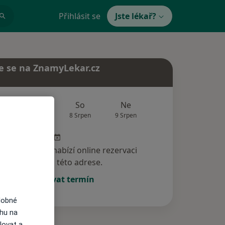
Přihlásit se
Jste lékař?
e se na ZnamyLekar.cz
Zítra
So
Ne
Po
Út
7 Srpen
8 Srpen
9 Srpen
10 Srpen
11 Srp
specialista nenabízí online rezervaci
termínu na této adrese.
Rezervovat termín
dobné
ahu na
lovat a