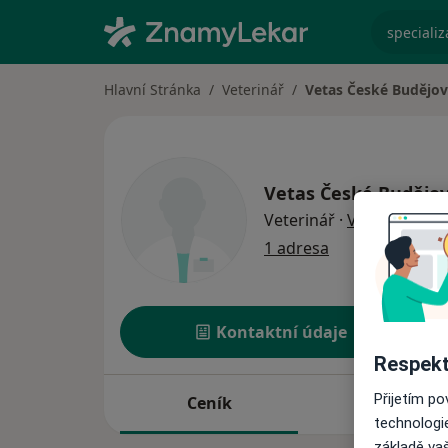
specializ
Hlavní Stránka
Veterinář
Vetas České Budějovi
Vetas České Budějovi
o special
Veterinář
·
Více
1 adresa
Kontaktní údaje
Respekt
Přijetím p
Ceník
Adresy
technologi
základě vaš