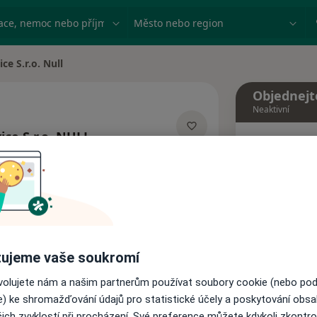
ace, nemoc nebo příjmení
Město nebo region
ce S.r.o. Null
Objednejt
Neaktivní
ce S.r.o. NULL
Dnes
izacích
6 Srpen
Tento 
Rezervovat termín
ujeme vaše soukromí
ovolujete nám a našim partnerům používat soubory cookie (nebo po
Názory pacientů
e) ke shromažďování údajů pro statistické účely a poskytování obs
ich zvyklostí při procházení. Své preference můžete kdykoli zkontro