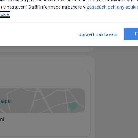
t v nastavení. Další informace naleznete v
zásadách ochrany soukr
okie.
ách nejsou k dispozici
ádné informace o svých službách.
P
Upravit nastavení
 mapu
 otevře v nové záložce
ní