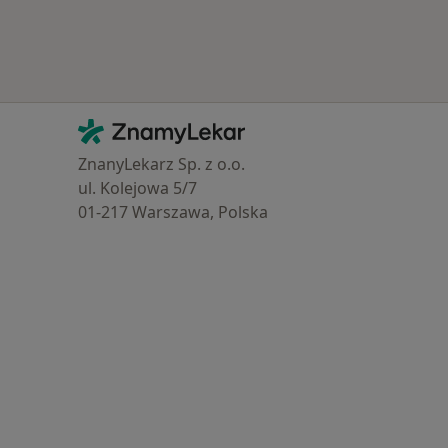
Kontakt
ZnamyLekar - Hlavní stránka
ZnanyLekarz Sp. z o.o.
ul. Kolejowa 5/7
01-217 Warszawa, Polska