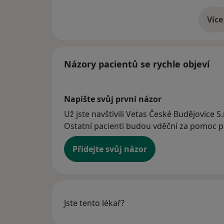
Více
o 
Názory pacientů se rychle objeví
Napište svůj první názor
Už jste navštívili Vetas České Budějovice S.r
Ostatní pacienti budou vděční za pomoc při
Přidejte svůj názor
Jste tento lékař?