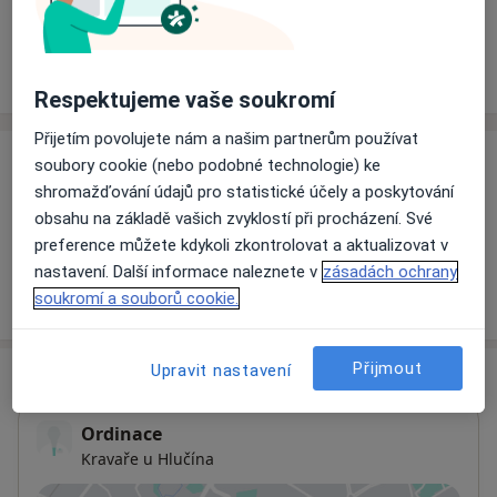
Rezervovat termín
Ceník
Adresy
Názory pacientů
Respektujeme vaše soukromí
Přijetím povolujete nám a našim partnerům používat
soubory cookie (nebo podobné technologie) ke
Ceník
shromažďování údajů pro statistické účely a poskytování
Informace o službách a cenách nejsou k dispozici
obsahu na základě vašich zvyklostí při procházení. Své
Tento specialista ještě nepřidával žádné informace o
preference můžete kdykoli zkontrolovat a aktualizovat v
svých službách.
nastavení. Další informace naleznete v
zásadách ochrany
soukromí a souborů cookie.
Přijmout
Upravit nastavení
Adresa
Ordinace
Kravaře u Hlučína