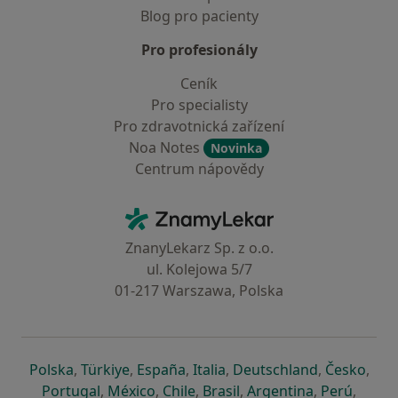
Blog pro pacienty
Pro profesionály
Ceník
Pro specialisty
Pro zdravotnická zařízení
Noa Notes
Novinka
Centrum nápovědy
Kontakt
ZnamyLekar - Hlavní stránka
ZnanyLekarz Sp. z o.o.
ul. Kolejowa 5/7
01-217 Warszawa, Polska
se otevře v nové záložce
se otevře v nové záložce
se otevře v nové záložce
se otevře v nové záložce
se otevře v 
se o
Polska
,
Türkiye
,
España
,
Italia
,
Deutschland
,
Česko
,
se otevře v nové záložce
se otevře v nové záložce
se otevře v nové záložce
se otevře v nové záložc
se otevře v 
se ote
Portugal
,
México
,
Chile
,
Brasil
,
Argentina
,
Perú
,