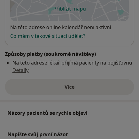
Přiblížit mapu
se otevře v nové záložce
Dostupnost
Na této adrese online kalendář není aktivní
Co mám v takové situaci udělat?
Způsoby platby (soukromé návštěvy)
Na teto adrese lékař přijímá pacienty na pojišťovnu
Detaily
Více
o adrese
Názory pacientů se rychle objeví
Napište svůj první názor