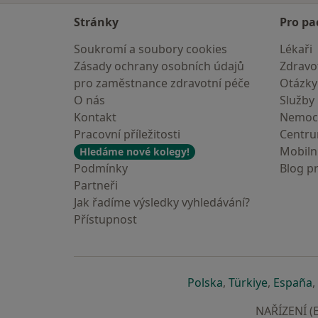
Stránky
Pro pa
Soukromí a soubory cookies
Lékaři
Zásady ochrany osobních údajů
Zdravot
pro zaměstnance zdravotní péče
Otázky
O nás
Služby
Kontakt
Nemoc
Pracovní příležitosti
Centr
Mobilní
Hledáme nové kolegy!
Podmínky
Blog p
Partneři
Jak řadíme výsledky vyhledávání?
Přístupnost
se otevře v nové 
se otevře
s
Polska
,
Türkiye
,
España
,
NAŘÍZENÍ (E