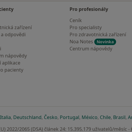
cienty
Pro profesionály
Ceník
nická zařízení
Pro specialisty
 a odpovědi
Pro zdravotnická zařízení
Noa Notes
Novinka
i
Centrum nápovědy
um nápovědy
 aplikace
ro pacienty
záložce
 v nové záložce
e otevře v nové záložce
se otevře v nové záložce
se otevře v nové záložce
se otevře v nové záložce
se otevře v nové záložc
se otevře v nov
se otevře
se 
Italia
,
Deutschland
,
Česko
,
Portugal
,
México
,
Chile
,
Brasil
,
A
U) 2022/2065 (DSA) článek 24: 15.395.179 uživatelů/měsíc -