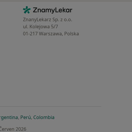
Kontakt
ZnamyLekar - Hlavní stránka
ZnanyLekarz Sp. z o.o.
ul. Kolejowa 5/7
01-217 Warszawa, Polska
e
é záložce
 v nové záložce
otevře v nové záložce
se otevře v nové záložce
se otevře v nové záložce
se otevře v nové záložce
rgentina
,
Perú
,
Colombia
 Červen 2026