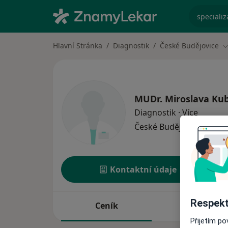
specializ
Hlavní Stránka
Diagnostik
České Budějovice
Z
MUDr.
Miroslava Ku
o specia
Diagnostik
·
Více
České Budějovice
1 adre
Kontaktní údaje
Respekt
Ceník
Adresy
Přijetím p