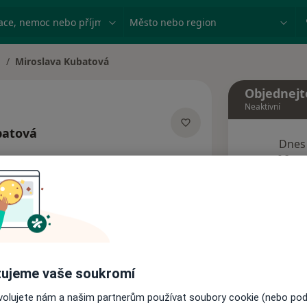
ace, nemoc nebo příjmení
Město nebo region
Miroslava Kubatová
měna města
Objednejt
Neaktivní
batová
Dnes
lizacích
8 Srpen
sa
Tento 
Rezervovat termín
ujeme vaše soukromí
Názory pacientů
ovolujete nám a našim partnerům používat soubory cookie (nebo po