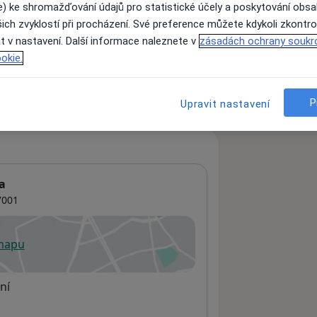
e) ke shromažďování údajů pro statistické účely a poskytování obs
ich zvyklostí při procházení. Své preference můžete kdykoli zkontro
t v nastavení. Další informace naleznete v
zásadách ochrany soukr
ách nejsou k dispozici
okie.
ádné informace o svých službách.
P
Upravit nastavení
a
001
 mapu
 otevře v nové záložce
ní