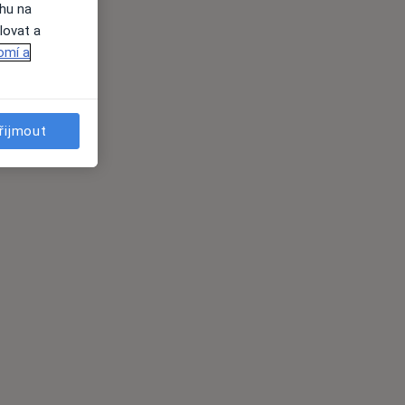
ahu na
lovat a
omí a
řijmout