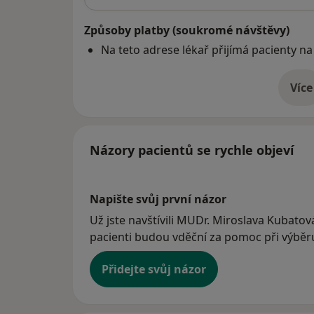
Způsoby platby (soukromé návštěvy)
Na teto adrese lékař přijímá pacienty na
Více
o 
Názory pacientů se rychle objeví
Napište svůj první názor
Už jste navštívili MUDr. Miroslava Kubatová
pacienti budou vděční za pomoc při výběru 
Přidejte svůj názor