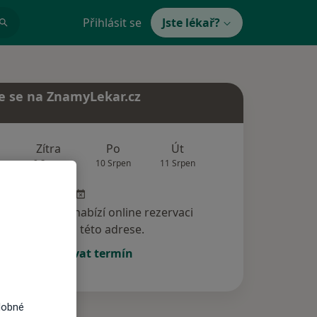
Přihlásit se
Jste lékař?
e se na ZnamyLekar.cz
Zítra
Po
Út
St
Čt
9 Srpen
10 Srpen
11 Srpen
12 Srpen
13 Srp
specialista nenabízí online rezervaci
termínu na této adrese.
Rezervovat termín
dobné