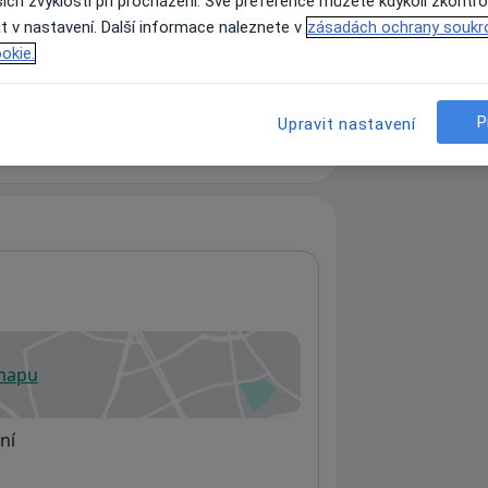
ich zvyklostí při procházení. Své preference můžete kdykoli zkontro
t v nastavení. Další informace naleznete v
zásadách ochrany soukr
okie.
ách nejsou k dispozici
ádné informace o svých službách.
P
Upravit nastavení
 mapu
 otevře v nové záložce
ní