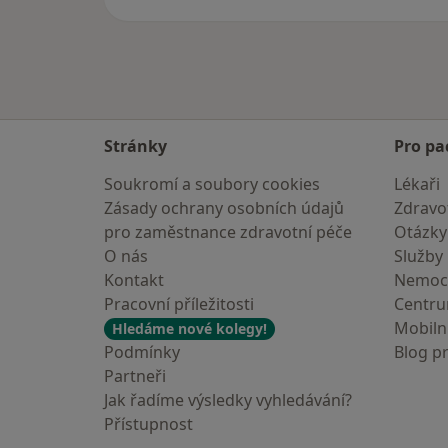
Stránky
Pro pa
Soukromí a soubory cookies
Lékaři
Zásady ochrany osobních údajů
Zdravot
pro zaměstnance zdravotní péče
Otázky
O nás
Služby
Kontakt
Nemoc
Pracovní příležitosti
Centr
Mobilní
Hledáme nové kolegy!
Podmínky
Blog p
Partneři
Jak řadíme výsledky vyhledávání?
Přístupnost