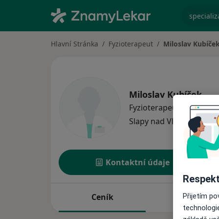
specializ
Hlavní Stránka
Fyzioterapeut
Miloslav Kubíče
Miloslav Kubíček
o spe
Fyzioterapeut
·
Více
Slapy nad Vltavou
1 adr
Kontaktní údaje
Respekt
Ceník
Adresy
Přijetím p
technologi