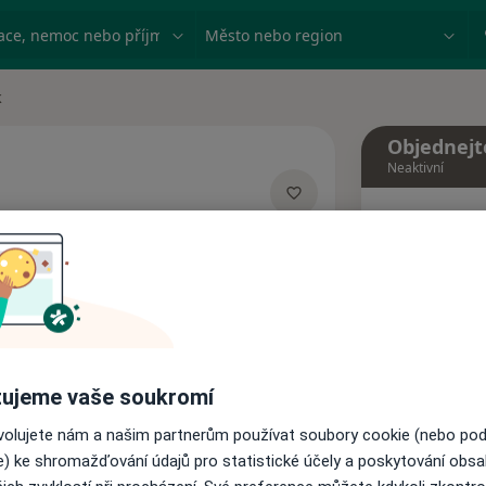
ace, nemoc nebo příjmení
Město nebo region
k
Objednejt
Neaktivní
Dnes
cializacích
9 Srpen
esa
Tento 
Rezervovat termín
ujeme vaše soukromí
Názory pacientů
ovolujete nám a našim partnerům používat soubory cookie (nebo po
e) ke shromažďování údajů pro statistické účely a poskytování obs