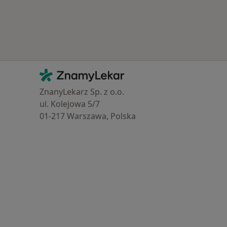
Kontakt
ZnamyLekar - Hlavní stránka
ZnanyLekarz Sp. z o.o.
ul. Kolejowa 5/7
01-217 Warszawa, Polska