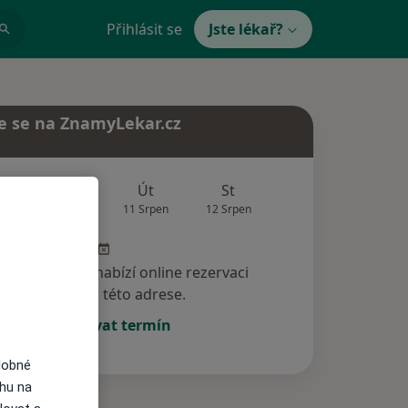
Přihlásit se
Jste lékař?
e se na ZnamyLekar.cz
Zítra
Út
St
Čt
Pá
10 Srpen
11 Srpen
12 Srpen
13 Srpen
14 Srp
specialista nenabízí online rezervaci
termínu na této adrese.
Rezervovat termín
dobné
ahu na