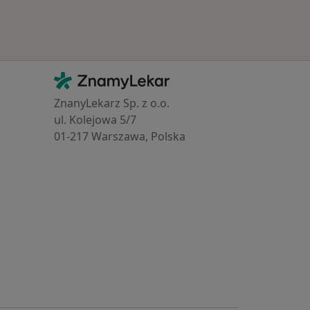
Kontakt
ZnamyLekar - Hlavní stránka
ZnanyLekarz Sp. z o.o.
ul. Kolejowa 5/7
01-217 Warszawa, Polska