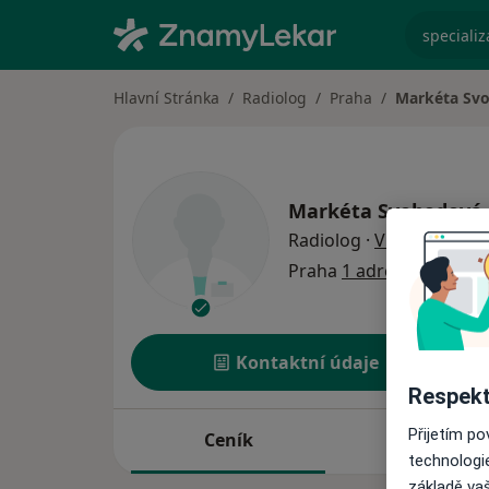
specializ
Hlavní Stránka
Radiolog
Praha
Markéta Sv
Markéta Svobodová
o speciali
Radiolog
·
Více
Praha
1 adresa
Kontaktní údaje
Respekt
Přijetím p
Ceník
Adresy
technologi
základě vaš