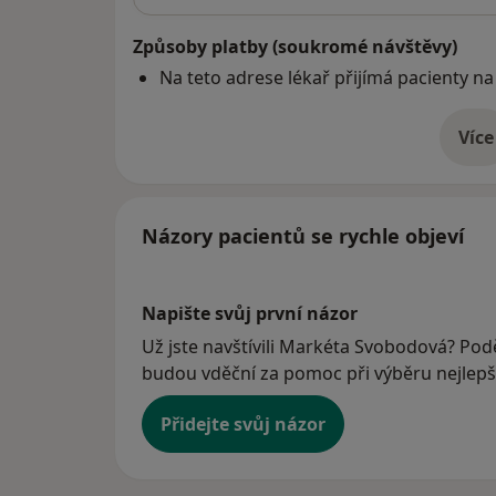
Způsoby platby (soukromé návštěvy)
Na teto adrese lékař přijímá pacienty na
Více
o 
Názory pacientů se rychle objeví
Napište svůj první názor
Už jste navštívili Markéta Svobodová? Poděl
budou vděční za pomoc při výběru nejlepší
Přidejte svůj názor