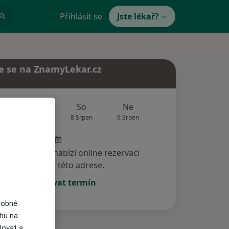
Přihlásit se
Jste lékař?
e se na ZnamyLekar.cz
Zítra
So
Ne
Po
Út
7 Srpen
8 Srpen
9 Srpen
10 Srpen
11 Srp
specialista nenabízí online rezervaci
termínu na této adrese.
Rezervovat termín
dobné
ahu na
lovat a