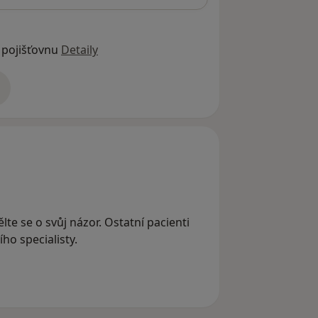
 pojišťovnu
Detaily
adrese
te se o svůj názor. Ostatní pacienti
ho specialisty.