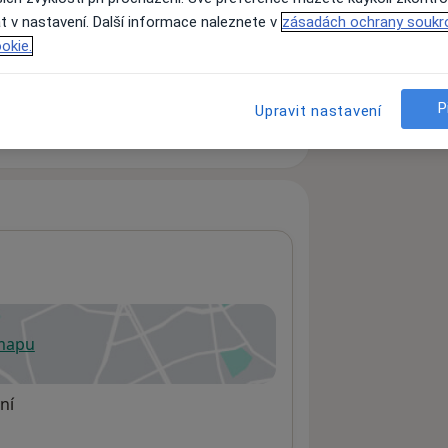
t v nastavení. Další informace naleznete v
zásadách ochrany soukr
okie.
ách nejsou k dispozici
ádné informace o svých službách.
P
Upravit nastavení
 mapu
 otevře v nové záložce
ní