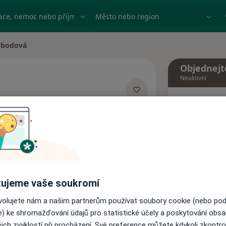
ace, nemoc nebo příjmení
Město nebo region
obodová
Objednejt
Neaktivní
Dnes
zacích
6 Srpen
Tento 
Rezervovat termín
ujeme vaše soukromí
ovolujete nám a našim partnerům používat soubory cookie (nebo po
Názory pacientů
e) ke shromažďování údajů pro statistické účely a poskytování obs
ich zvyklostí při procházení. Své preference můžete kdykoli zkontro