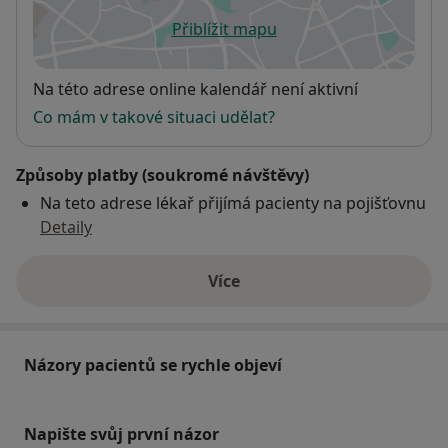
Přiblížit mapu
se otevře v nové záložce
Dostupnost
Na této adrese online kalendář není aktivní
Co mám v takové situaci udělat?
Způsoby platby (soukromé návštěvy)
Na teto adrese lékař přijímá pacienty na pojišťovnu
Detaily
Více
o adrese
Názory pacientů se rychle objeví
Napište svůj první názor