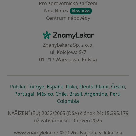
Pro zdravotnická zařízení
Noa Notes
Novinka
Centrum nápovědy
Kontakt
ZnamyLekar - Hlavní stránka
ZnanyLekarz Sp. z o.o.
ul. Kolejowa 5/7
01-217 Warszawa, Polska
se otevře v nové záložce
se otevře v nové záložce
se otevře v nové záložce
se otevře v nové záložce
se otevře v 
se o
Polska
,
Türkiye
,
España
,
Italia
,
Deutschland
,
Česko
,
se otevře v nové záložce
se otevře v nové záložce
se otevře v nové záložce
se otevře v nové záložc
se otevře v 
se ote
Portugal
,
México
,
Chile
,
Brasil
,
Argentina
,
Perú
,
se otevře v nové záložce
Colombia
NAŘÍZENÍ (EU) 2022/2065 (DSA) článek 24: 15.395.179
uživatelů/měsíc - Červen 2026
www.znamylekar.cz © 2026 - Najděte si lékaře a