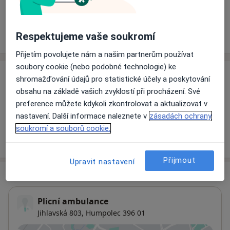
Rezervovat termín
Respektujeme vaše soukromí
Ceník
Adresy
Názory pacientů
Přijetím povolujete nám a našim partnerům používat
soubory cookie (nebo podobné technologie) ke
Ceník
shromažďování údajů pro statistické účely a poskytování
obsahu na základě vašich zvyklostí při procházení. Své
Informace o službách a cenách nejsou k dispozici
preference můžete kdykoli zkontrolovat a aktualizovat v
Tento specialista ještě nepřidával žádné informace o
nastavení. Další informace naleznete v
zásadách ochrany
svých službách.
soukromí a souborů cookie.
Přijmout
Upravit nastavení
Adresa
Plicní ambulance
Jihlavská 803,
Humpolec
396 01