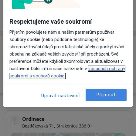
Rezervovat termín
Respektujeme vaše soukromí
Ceník
Adresy
Názory pacientů
Přijetím povolujete nám a našim partnerům používat
soubory cookie (nebo podobné technologie) ke
Ceník
shromažďování údajů pro statistické účely a poskytování
obsahu na základě vašich zvyklostí při procházení. Své
Informace o službách a cenách nejsou k dispozici
preference můžete kdykoli zkontrolovat a aktualizovat v
Tento specialista ještě nepřidával žádné informace o
nastavení. Další informace naleznete v
zásadách ochrany
svých službách.
soukromí a souborů cookie.
Přijmout
Upravit nastavení
Adresa
Ordinace
Bezděkovská 71,
Strakonice
386 01