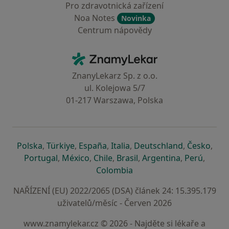
Pro zdravotnická zařízení
Noa Notes
Novinka
Centrum nápovědy
Kontakt
ZnamyLekar - Hlavní stránka
ZnanyLekarz Sp. z o.o.
ul. Kolejowa 5/7
01-217 Warszawa, Polska
se otevře v nové záložce
se otevře v nové záložce
se otevře v nové záložce
se otevře v nové záložce
se otevře v 
se o
Polska
,
Türkiye
,
España
,
Italia
,
Deutschland
,
Česko
,
se otevře v nové záložce
se otevře v nové záložce
se otevře v nové záložce
se otevře v nové záložc
se otevře v 
se ote
Portugal
,
México
,
Chile
,
Brasil
,
Argentina
,
Perú
,
se otevře v nové záložce
Colombia
NAŘÍZENÍ (EU) 2022/2065 (DSA) článek 24: 15.395.179
uživatelů/měsíc - Červen 2026
www.znamylekar.cz © 2026 - Najděte si lékaře a