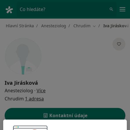
Hla
Co hledáte?
Hlavní Stránka
Anesteziolog
Chrudim
Iva Jirásková
Změna města
Iva Jirásková
o specializacích
Anesteziolog
·
Více
Chrudim
1 adresa
Kontaktní údaje