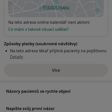
Přiblížit mapu
se otevře v nové záložce
Dostupnost
Na této adrese online kalendář není aktivní
Co mám v takové situaci udělat?
Způsoby platby (soukromé návštěvy)
Na teto adrese lékař přijímá pacienty na pojišťovnu
Detaily
Více
o adrese
Názory pacientů se rychle objeví
Napište svůj první názor