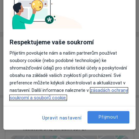
Rezervovat termín
Ceník
Adresy
Názory pacientů
Respektujeme vaše soukromí
Ceník
Přijetím povolujete nám a našim partnerům používat
Informace o službách a cenách nejsou k dispozici
soubory cookie (nebo podobné technologie) ke
Tento specialista ještě nepřidával žádné informace o
shromažďování údajů pro statistické účely a poskytování
svých službách.
obsahu na základě vašich zvyklostí při procházení. Své
preference můžete kdykoli zkontrolovat a aktualizovat v
nastavení. Další informace naleznete v
zásadách ochrany
soukromí a souborů cookie.
Adresa
Přijmout
Upravit nastavení
Chrudimská nemocnice, a.s.
Václavská 570,
Chrudim
537 27