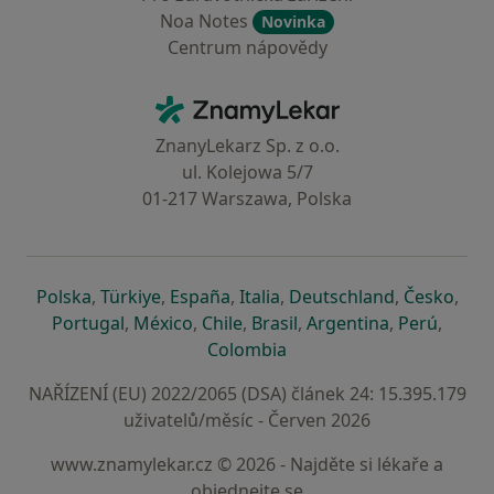
Noa Notes
Novinka
Centrum nápovědy
Kontakt
ZnamyLekar - Hlavní stránka
ZnanyLekarz Sp. z o.o.
ul. Kolejowa 5/7
01-217 Warszawa, Polska
se otevře v nové záložce
se otevře v nové záložce
se otevře v nové záložce
se otevře v nové záložce
se otevře v 
se o
Polska
,
Türkiye
,
España
,
Italia
,
Deutschland
,
Česko
,
se otevře v nové záložce
se otevře v nové záložce
se otevře v nové záložce
se otevře v nové záložc
se otevře v 
se ote
Portugal
,
México
,
Chile
,
Brasil
,
Argentina
,
Perú
,
se otevře v nové záložce
Colombia
NAŘÍZENÍ (EU) 2022/2065 (DSA) článek 24: 15.395.179
uživatelů/měsíc - Červen 2026
www.znamylekar.cz © 2026 - Najděte si lékaře a
objednejte se