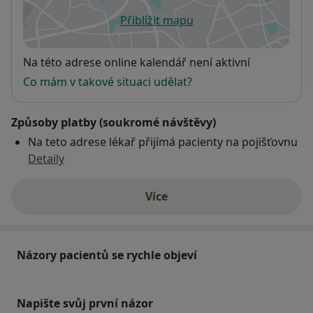
Přiblížit mapu
se otevře v nové záložce
Dostupnost
Na této adrese online kalendář není aktivní
Co mám v takové situaci udělat?
Způsoby platby (soukromé návštěvy)
Na teto adrese lékař přijímá pacienty na pojišťovnu
Detaily
Více
o adrese
Názory pacientů se rychle objeví
Napište svůj první názor