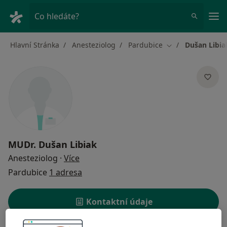
Hla
Co hledáte?
Hlavní Stránka
Anesteziolog
Pardubice
Dušan Libia
Změna města
MUDr.
Dušan Libiak
o specializacích
Anesteziolog
·
Více
Pardubice
1 adresa
Kontaktní údaje