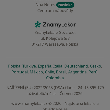
Noa Notes
Novinka
Centrum nápovědy
Kontakt
ZnamyLekar - Hlavní stránka
ZnanyLekarz Sp. z o.o.
ul. Kolejowa 5/7
01-217 Warszawa, Polska
se otevře v nové záložce
se otevře v nové záložce
se otevře v nové záložce
se otevře v nové záložce
se otevře v 
se o
Polska
,
Türkiye
,
España
,
Italia
,
Deutschland
,
Česko
,
se otevře v nové záložce
se otevře v nové záložce
se otevře v nové záložce
se otevře v nové záložc
se otevře v 
se ote
Portugal
,
México
,
Chile
,
Brasil
,
Argentina
,
Perú
,
se otevře v nové záložce
Colombia
NAŘÍZENÍ (EU) 2022/2065 (DSA) článek 24: 15.395.179
uživatelů/měsíc - Červen 2026
www.znamylekar.cz © 2026 - Najděte si lékaře a
objednejte se