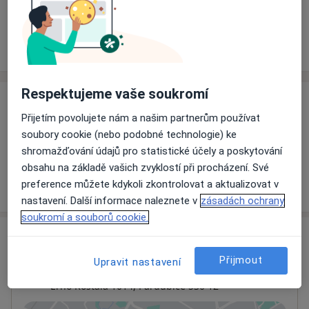
Rezervovat termín
Ceník
Adresy
Názory pacientů
Respektujeme vaše soukromí
Ceník
Přijetím povolujete nám a našim partnerům používat
Informace o službách a cenách nejsou k dispozici
soubory cookie (nebo podobné technologie) ke
Tento specialista ještě nepřidával žádné informace o
shromažďování údajů pro statistické účely a poskytování
svých službách.
obsahu na základě vašich zvyklostí při procházení. Své
preference můžete kdykoli zkontrolovat a aktualizovat v
nastavení. Další informace naleznete v
zásadách ochrany
soukromí a souborů cookie.
Adresa
Přijmout
Upravit nastavení
Pardubická lékařská pohotovost s.r.o.
Erno Košťála 1014,
Pardubice
530 12