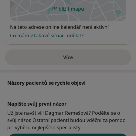
Přiblížit mapu
se otevře v nové záložce
Dostupnost
Na této adrese online kalendář není aktivní
Co mám v takové situaci udělat?
Více
o adrese
Názory pacientů se rychle objeví
Napište svůj první názor
Už jste navštívili Dagmar Remešová? Podělte se o
svůj názor. Ostatní pacienti budou vděční za pomoc
při výběru nejlepšího specialisty.