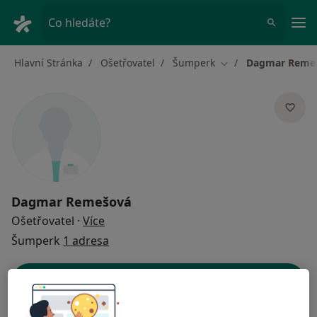
Hla
Co hledáte?
Hlavní Stránka
Ošetřovatel
Šumperk
Dagmar Reme
Změna města
Dagmar Remešová
o specializacích
Ošetřovatel
·
Více
Šumperk
1 adresa
Kontaktní údaje