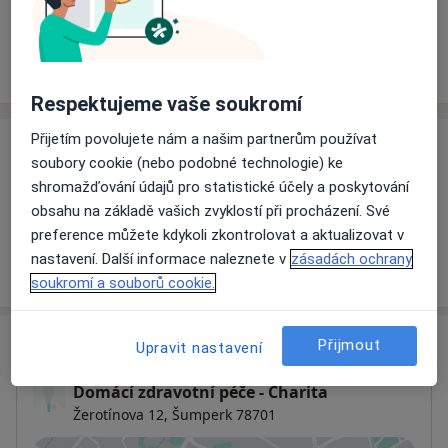
Rezervovat termín
Ceník
Adresy
Názory pacientů
Respektujeme vaše soukromí
Přijetím povolujete nám a našim partnerům používat
Ceník
soubory cookie (nebo podobné technologie) ke
shromažďování údajů pro statistické účely a poskytování
Informace o službách a cenách nejsou k dispozici
obsahu na základě vašich zvyklostí při procházení. Své
Tento specialista ještě nepřidával žádné informace o
preference můžete kdykoli zkontrolovat a aktualizovat v
svých službách.
nastavení. Další informace naleznete v
zásadách ochrany
soukromí a souborů cookie.
Adresa
Přijmout
Upravit nastavení
Domácí zdravotní péče - Charita
Žerotínova 12,
Šumperk
78701