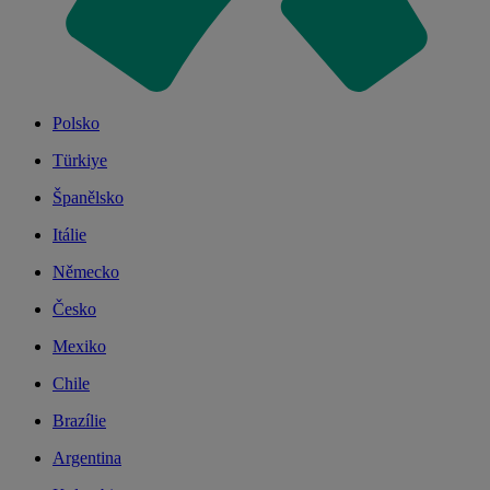
Polsko
Türkiye
Španělsko
Itálie
Německo
Česko
Mexiko
Chile
Brazílie
Argentina