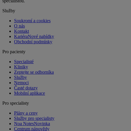
specialistou.
Služby
Soukromí a cookies
O nás
Kontakt
Kariéra
Nové nabídky
Obchodní podmínky
Pro pacienty
Specialisté
Kliniky
Zeptejte se odborníka
Služby
Nemoci
Časté dotazy
Mobilní aplikace
Pro specialisty
Plány a ceny
Služby pro specialisty
Noa Notes
Novinka
Centrum nápovědy