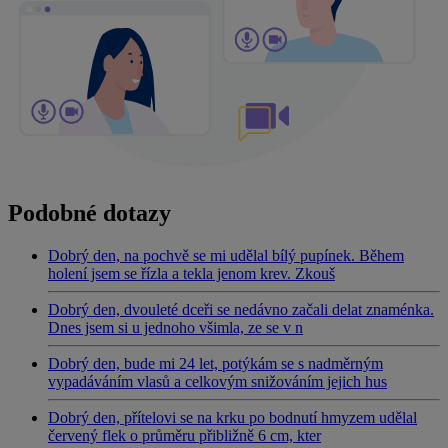
Podobné dotazy
Dobrý den, na pochvě se mi udělal bílý pupínek. Během
holení jsem se řízla a tekla jenom krev. Zkouš
Dobrý den, dvouleté dceři se nedávno začali delat znaménka.
Dnes jsem si u jednoho všimla, ze se v n
Dobrý den, bude mi 24 let, potýkám se s nadměrným
vypadáváním vlasů a celkovým snižováním jejich hus
Dobrý den, přítelovi se na krku po bodnutí hmyzem udělal
červený flek o průměru přibližně 6 cm, kter