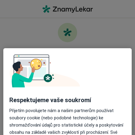
Hla
Co hledáte?
Hlavní Stránka
Služby
Ultrazvuk Ledvin
Pečujte o své zdraví
Najděte nejlepšího specialistu a objednejte si
Informace
Otázky a odpovědi
návštěvu. Stáhněte si aplikaci a získejte bezplatný
přístup k všem funkcím připraveným pro vás:
Snadno spravujte své návštěvy
Respektujeme vaše soukromí
Přijetím povolujete nám a našim partnerům používat
Odesílejte zprávy svým specialistům
Stránky
soubory cookie (nebo podobné technologie) ke
shromažďování údajů pro statistické účely a poskytování
Soukromí a soubory cookies
Dostávejte připomenutí o návštěvě
obsahu na základě vašich zvyklostí při procházení. Své