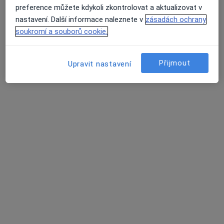
Zásady ochrany osobních údajů pro zaměstnance
preference můžete kdykoli zkontrolovat a aktualizovat v
zdravotní péče
nastavení. Další informace naleznete v
zásadách ochrany
O nás
soukromí a souborů cookie.
Kontakt
Průměrné hodnocení na Apple a Play Store 4.5
Pracovní příležitosti
Hledáme nové kolegy!
Podmínky
Přijmout
Upravit nastavení
Partneři
Jak řadíme výsledky vyhledávání?
Přístupnost
Pro pacienty
Lékaři
Zdravotnická zařízení
Otázky a odpovědi
Služby
Nemoci
Centrum nápovědy
Mobilní aplikace
Blog pro pacienty