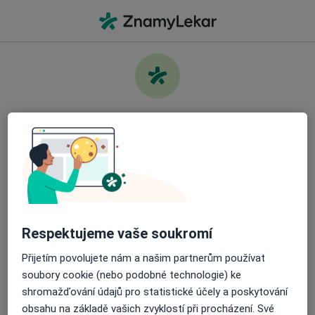
Hla
Co hledáte?
Hlavní Stránka
Služby
Test Hladiny Glukózy V Krvi
Pečujte o své zdraví
Najděte nejlepšího specialistu a objednejte si
Informace
Otázky a odpovědi
návštěvu. Stáhněte si aplikaci a získejte bezplatný
přístup k všem funkcím připraveným pro vás:
Snadno spravujte své návštěvy
Respektujeme vaše soukromí
Přijetím povolujete nám a našim partnerům používat
Odesílejte zprávy svým specialistům
Stránky
soubory cookie (nebo podobné technologie) ke
shromažďování údajů pro statistické účely a poskytování
Soukromí a soubory cookies
Dostávejte připomenutí o návštěvě
obsahu na základě vašich zvyklostí při procházení. Své