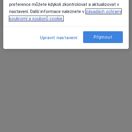
Zásady ochrany osobních údajů pro zaměstnance
preference můžete kdykoli zkontrolovat a aktualizovat v
zdravotní péče
nastavení. Další informace naleznete v
zásadách ochrany
O nás
soukromí a souborů cookie.
Kontakt
Průměrné hodnocení na Apple a Play Store 4.5
Pracovní příležitosti
Hledáme nové kolegy!
Podmínky
Přijmout
Upravit nastavení
Partneři
Jak řadíme výsledky vyhledávání?
Přístupnost
Pro pacienty
Lékaři
Zdravotnická zařízení
Otázky a odpovědi
Služby
Nemoci
Centrum nápovědy
Mobilní aplikace
Blog pro pacienty