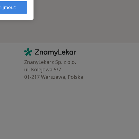
řijmout
Kontakt
ZnamyLekar - Hlavní stránka
ZnanyLekarz Sp. z o.o.
ul. Kolejowa 5/7
01-217 Warszawa, Polska