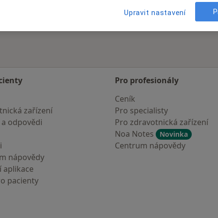
P
Upravit nastavení
cienty
Pro profesionály
Ceník
nická zařízení
Pro specialisty
 a odpovědi
Pro zdravotnická zařízení
Noa Notes
Novinka
i
Centrum nápovědy
um nápovědy
 aplikace
ro pacienty