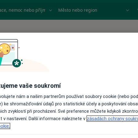
ace, nemoc nebo příjmení
Město nebo region
Psychologické poradenství
ujeme vaše soukromí
Rodinné psychoterapie
ovolujete nám a našim partnerům používat soubory cookie (nebo po
e) ke shromažďování údajů pro statistické účely a poskytování obs
ich zvyklostí při procházení. Své preference můžete kdykoli zkontro
t v nastavení. Další informace naleznete v
zásadách ochrany soukr
okie.