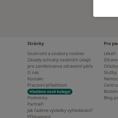
Stránky
Pro pa
Soukromí a soubory cookies
Lékaři
Zásady ochrany osobních údajů
Zdravot
pro zaměstnance zdravotní péče
Otázky
O nás
Služby
Kontakt
Nemoc
Pracovní příležitosti
Centr
Mobilní
Hledáme nové kolegy!
Podmínky
Blog p
Partneři
Jak řadíme výsledky vyhledávání?
Přístupnost