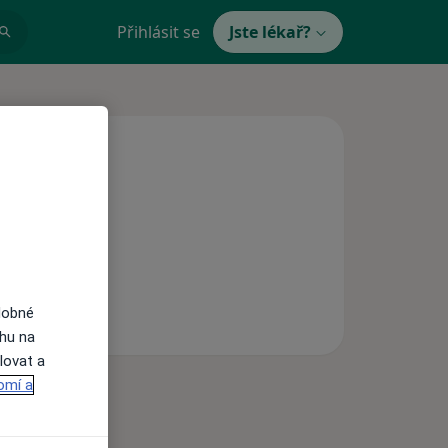
Přihlásit se
Jste lékař?
dobné
ahu na
lovat a
omí a