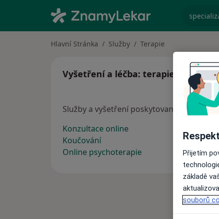
specializ
Hlavní Stránka
Služby
Terapie
Vyšetření a léčba: terapie
Služby a vyšetření poskytované terapeutů
Konzultace online
Respekt
Koučování
Online psychoterapie
Přijetím p
technologi
základě vaš
aktualizova
souborů co