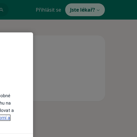
Přihlásit se
Jste lékař?
dobné
ahu na
lovat a
omí a