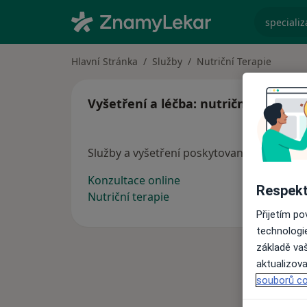
specializ
Hlavní Stránka
Služby
Nutriční Terapie
Vyšetření a léčba: nutriční terapie
Služby a vyšetření poskytované nutričních
Konzultace online
Respekt
Nutriční terapie
Přijetím p
technologi
základě vaš
aktualizova
souborů co