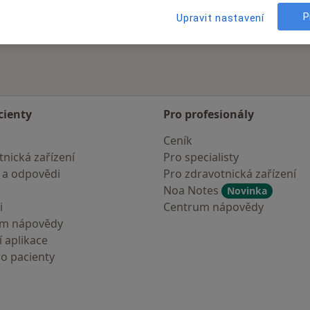
P
Upravit nastavení
cienty
Pro profesionály
Ceník
nická zařízení
Pro specialisty
 a odpovědi
Pro zdravotnická zařízení
Noa Notes
Novinka
i
Centrum nápovědy
um nápovědy
 aplikace
ro pacienty