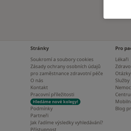
Stránky
Pro pa
Soukromí a soubory cookies
Lékaři
Zásady ochrany osobních údajů
Zdravot
pro zaměstnance zdravotní péče
Otázky
O nás
Služby
Kontakt
Nemoc
Pracovní příležitosti
Centr
Mobilní
Hledáme nové kolegy!
Podmínky
Blog p
Partneři
Jak řadíme výsledky vyhledávání?
Přístupnost