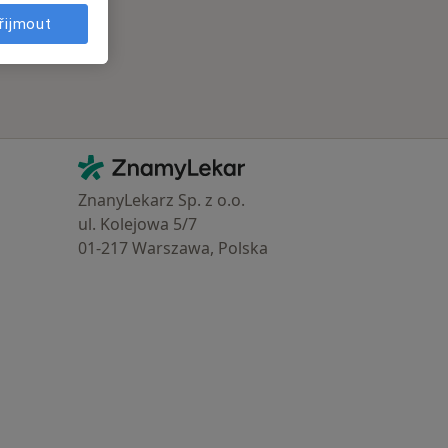
řijmout
Kontakt
ZnamyLekar - Hlavní stránka
ZnanyLekarz Sp. z o.o.
ul. Kolejowa 5/7
01-217 Warszawa, Polska