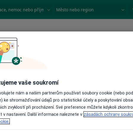
ace, nemoc nebo příjmení
Město nebo region
 terapeutů
Nutriční vyšetření
ujeme vaše soukromí
ovolujete nám a našim partnerům používat soubory cookie (nebo po
e) ke shromažďování údajů pro statistické účely a poskytování obs
ich zvyklostí při procházení. Své preference můžete kdykoli zkontro
t v nastavení. Další informace naleznete v
zásadách ochrany soukr
okie.