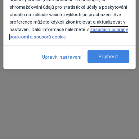
Klinická studie
shromažďování údajů pro statistické účely a poskytování
Konzultace online
obsahu na základě vašich zvyklostí při procházení. Své
Konzultace přírodní medicíny
preference můžete kdykoli zkontrolovat a aktualizovat v
Průměrné hodnocení na Apple a Play Store 4.5
Nutriční terapie
nastavení. Další informace naleznete v
zásadách ochrany
Osteopatie
soukromí a souborů cookie.
Ozónová terapie
Přírodní medicína
Přijmout
Upravit nastavení
Stránky
Soukromí a soubory cookies
Zásady ochrany osobních údajů pro zaměstnance
zdravotní péče
O nás
Kontakt