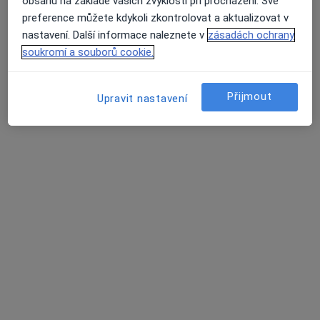
Stránky
obsahu na základě vašich zvyklostí při procházení. Své
preference můžete kdykoli zkontrolovat a aktualizovat v
Soukromí a soubory cookies
nastavení. Další informace naleznete v
zásadách ochrany
Zásady ochrany osobních údajů pro zaměstnance
soukromí a souborů cookie.
Průměrné hodnocení na Apple a Play Store 4.5
zdravotní péče
O nás
Kontakt
Přijmout
Upravit nastavení
Pracovní příležitosti
Hledáme nové kolegy!
Podmínky
Partneři
Jak řadíme výsledky vyhledávání?
Přístupnost
Pro pacienty
Lékaři
Zdravotnická zařízení
Otázky a odpovědi
Služby
Nemoci