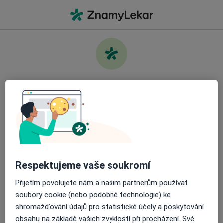
Hla
Co hledáte?
Hlavní Stránka
Služby
Psychoedukace
Pečujte o své zdraví
Najděte nejlepšího specialistu a objednejte si
Informace
Otázky a odpovědi
návštěvu. Stáhněte si aplikaci a získejte bezplatný
přístup k všem funkcím připraveným pro vás:
Snadno spravujte své návštěvy
Respektujeme vaše soukromí
Přijetím povolujete nám a našim partnerům používat
Odesílejte zprávy svým specialistům
Stránky
soubory cookie (nebo podobné technologie) ke
shromažďování údajů pro statistické účely a poskytování
Soukromí a soubory cookies
Dostávejte připomenutí o návštěvě
obsahu na základě vašich zvyklostí při procházení. Své