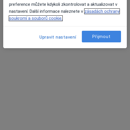
Zásady ochrany osobních údajů pro zaměstnance
preference můžete kdykoli zkontrolovat a aktualizovat v
zdravotní péče
nastavení. Další informace naleznete v
zásadách ochrany
O nás
soukromí a souborů cookie.
Kontakt
Průměrné hodnocení na Apple a Play Store 4.5
Pracovní příležitosti
Hledáme nové kolegy!
Podmínky
Přijmout
Upravit nastavení
Partneři
Jak řadíme výsledky vyhledávání?
Přístupnost
Pro pacienty
Lékaři
Zdravotnická zařízení
Otázky a odpovědi
Služby
Nemoci
Centrum nápovědy
Mobilní aplikace
Blog pro pacienty