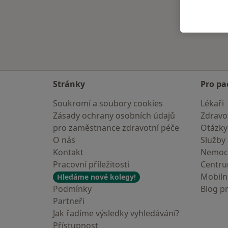
Stránky
Pro pa
Soukromí a soubory cookies
Lékaři
Zásady ochrany osobních údajů
Zdravot
pro zaměstnance zdravotní péče
Otázky
O nás
Služby
Kontakt
Nemoc
Pracovní příležitosti
Centr
Mobilní
Hledáme nové kolegy!
Podmínky
Blog p
Partneři
Jak řadíme výsledky vyhledávání?
Přístupnost