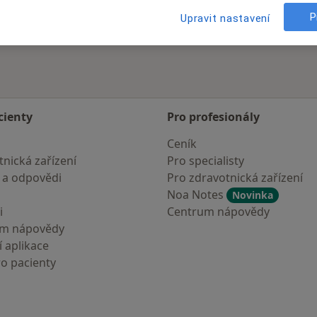
P
Upravit nastavení
cienty
Pro profesionály
Ceník
nická zařízení
Pro specialisty
 a odpovědi
Pro zdravotnická zařízení
Noa Notes
Novinka
i
Centrum nápovědy
um nápovědy
 aplikace
ro pacienty