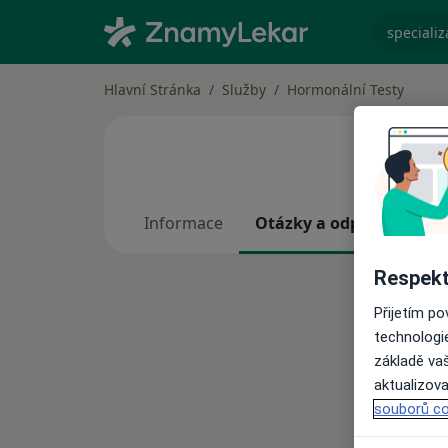
specializ
Hlavní Stránka
Služby
Hormonální Testy
Informace
Otázky a odpovědi
Respekt
Přijetím p
technologi
základě vaš
aktualizova
souborů co