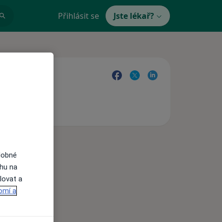
Přihlásit se
Jste lékař?
dobné
ahu na
lovat a
omí a