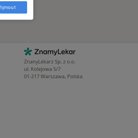
řijmout
Kontakt
ZnamyLekar - Hlavní stránka
ZnanyLekarz Sp. z o.o.
ul. Kolejowa 5/7
01-217 Warszawa, Polska