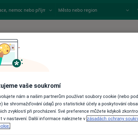
ace, nemoc nebo příjmení
Město nebo region
ujeme vaše soukromí
ovolujete nám a našim partnerům používat soubory cookie (nebo po
e) ke shromažďování údajů pro statistické účely a poskytování obs
ich zvyklostí při procházení. Své preference můžete kdykoli zkontro
t v nastavení. Další informace naleznete v
zásadách ochrany soukr
okie.