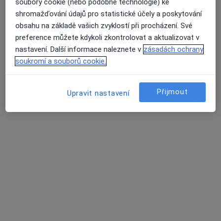
Nenašli jsme specialisty splňující vámi
soubory cookie (nebo podobné technologie) ke
vybraná kritéria v Praha, hl město Praha
shromažďování údajů pro statistické účely a poskytování
obsahu na základě vašich zvyklostí při procházení. Své
Zkuste odstranit některé filtry:
Průměrné hodnocení na Apple a Play Store 4.5
preference můžete kdykoli zkontrolovat a aktualizovat v
nastavení. Další informace naleznete v
zásadách ochrany
Služby
soukromí a souborů cookie.
Hlavní Stránka
Služby
Fyzioterapie Od 2. Návštěvy
Změna 
Přijmout
Upravit nastavení
Praha
Stránky
Soukromí a soubory cookies
Zásady ochrany osobních údajů pro zaměstnance
zdravotní péče