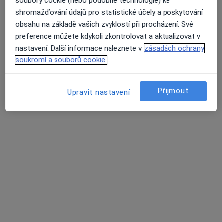
Nenašli jsme specialisty splňující vámi
soubory cookie (nebo podobné technologie) ke
vybraná kritéria
shromažďování údajů pro statistické účely a poskytování
obsahu na základě vašich zvyklostí při procházení. Své
Zkuste odstranit některé filtry:
preference můžete kdykoli zkontrolovat a aktualizovat v
Průměrné hodnocení na Apple a Play Store 4.5
nastavení. Další informace naleznete v
zásadách ochrany
Pojištění
soukromí a souborů cookie.
Hlavní Stránka
Ortoped
Jiné (Vrácení Peněz)
Změna města
Změna mě
Přijmout
Upravit nastavení
Stránky
Soukromí a soubory cookies
Zásady ochrany osobních údajů pro zaměstnance
zdravotní péče
O nás