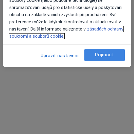
Nenašli jsme specialisty splňující vámi
soubory cookie (nebo podobné technologie) ke
vybraná kritéria
shromažďování údajů pro statistické účely a poskytování
obsahu na základě vašich zvyklostí při procházení. Své
Zkuste odstranit některé filtry:
preference můžete kdykoli zkontrolovat a aktualizovat v
Průměrné hodnocení na Apple a Play Store 4.5
nastavení. Další informace naleznete v
zásadách ochrany
Pojištění
soukromí a souborů cookie.
Hlavní Stránka
Ortoped
Eden Red
Změna města
Změna města
Přijmout
Upravit nastavení
Stránky
Soukromí a soubory cookies
Zásady ochrany osobních údajů pro zaměstnance
zdravotní péče
O nás