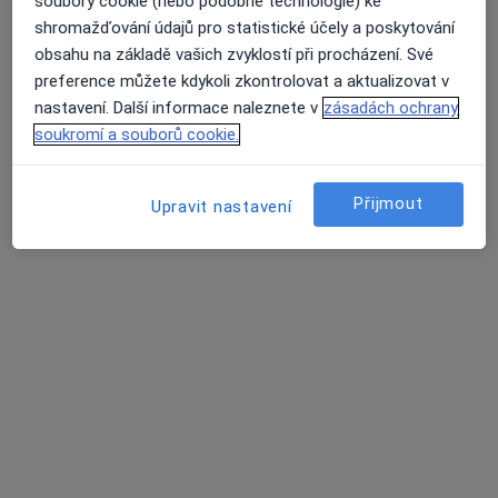
Nenašli jsme specialisty splňující vámi
soubory cookie (nebo podobné technologie) ke
vybraná kritéria
shromažďování údajů pro statistické účely a poskytování
obsahu na základě vašich zvyklostí při procházení. Své
Zkuste odstranit některé filtry:
preference můžete kdykoli zkontrolovat a aktualizovat v
Průměrné hodnocení na Apple a Play Store 4.5
nastavení. Další informace naleznete v
zásadách ochrany
Pojištění
soukromí a souborů cookie.
Hlavní Stránka
Ortoped
Uniqa
Změna města
Změna města
Přijmout
Upravit nastavení
Stránky
Soukromí a soubory cookies
Zásady ochrany osobních údajů pro zaměstnance
zdravotní péče
O nás