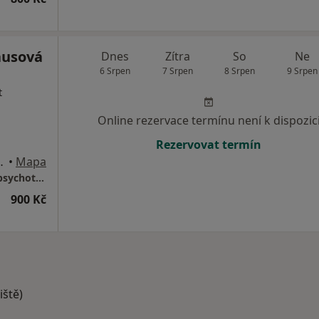
ausová
Dnes
Zítra
So
Ne
6 Srpen
7 Srpen
8 Srpen
9 Srpen
t
Online rezervace termínu není k dispozic
Rezervovat termín
s Uherské Hradiště)
•
Mapa
Mgr. Veronika Krausová, DiS. - psycholog a psychoterapeut
900 Kč
iště)