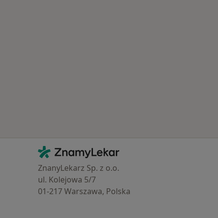
Kontakt
ZnamyLekar - Hlavní stránka
ZnanyLekarz Sp. z o.o.
ul. Kolejowa 5/7
01-217 Warszawa, Polska