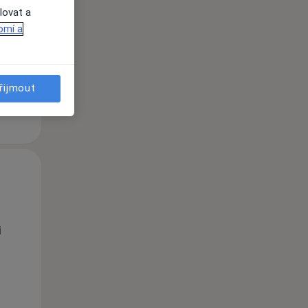
lovat a
omí a
řijmout
Po
Út
St
10 Srpen
11 Srpen
12 Srpen
i