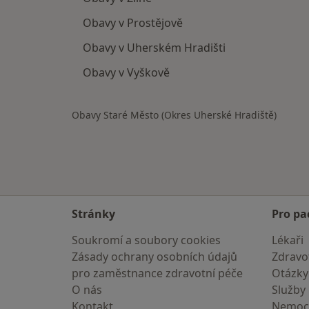
Obavy v Prostějově
Obavy v Uherském Hradišti
Obavy v Vyškově
Obavy Staré Město (Okres Uherské Hradiště)
Stránky
Pro pa
Soukromí a soubory cookies
Lékaři
Zásady ochrany osobních údajů
Zdravot
pro zaměstnance zdravotní péče
Otázky
O nás
Služby
Kontakt
Nemoc