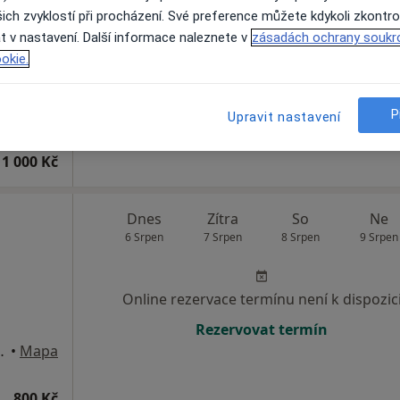
ich zvyklostí při procházení. Své preference můžete kdykoli zkontro
Rezervovat termín
t v nastavení. Další informace naleznete v
zásadách ochrany soukr
okie.
P
Upravit nastavení
1 000 Kč
Dnes
Zítra
So
Ne
6 Srpen
7 Srpen
8 Srpen
9 Srpen
Online rezervace termínu není k dispozic
Rezervovat termín
s Uherské Hradiště)
•
Mapa
800 Kč