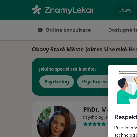
specializ
Online konzultace
Dostupné t
Obavy Staré Město (okres Uherské Hra
Jakého specialistu hledáte?
Psycholog
Psychoterapeut
PhDr. Martina Ve
Respekt
Psycholog, Psychoterapeu
6 názorů
Přijetím p
technologi