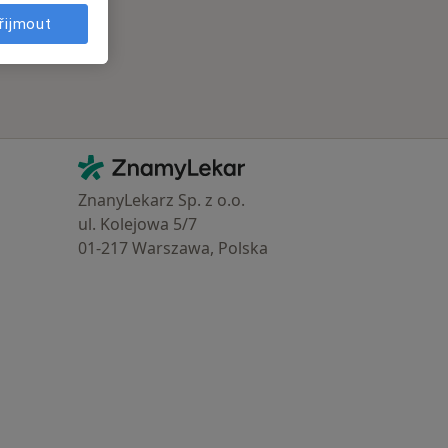
řijmout
Kontakt
ZnamyLekar - Hlavní stránka
ZnanyLekarz Sp. z o.o.
ul. Kolejowa 5/7
01-217 Warszawa, Polska