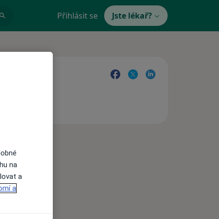
Přihlásit se
Jste lékař?
dobné
ahu na
lovat a
omí a