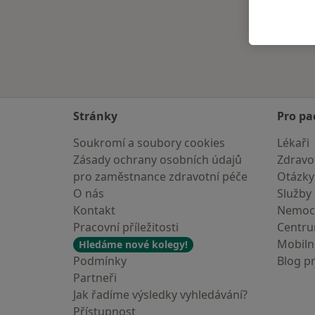
Stránky
Pro pa
Soukromí a soubory cookies
Lékaři
Zásady ochrany osobních údajů
Zdravot
pro zaměstnance zdravotní péče
Otázky
O nás
Služby
Kontakt
Nemoc
Pracovní příležitosti
Centr
Mobilní
Hledáme nové kolegy!
Podmínky
Blog p
Partneři
Jak řadíme výsledky vyhledávání?
Přístupnost