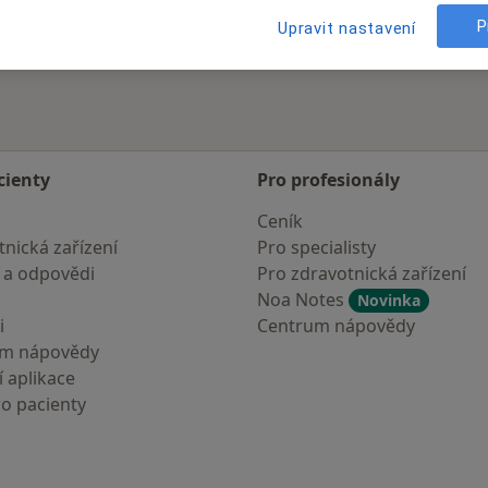
P
Upravit nastavení
cienty
Pro profesionály
Ceník
nická zařízení
Pro specialisty
 a odpovědi
Pro zdravotnická zařízení
Noa Notes
Novinka
i
Centrum nápovědy
um nápovědy
 aplikace
ro pacienty