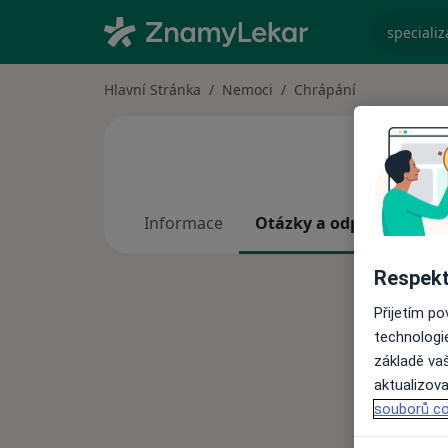
specializ
Hlavní Stránka
Nemoci
Chrápání
Informace
Otázky a odpovědi
Respekt
Přijetím p
technologi
základě vaš
aktualizova
souborů co