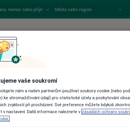
ace, nemoc nebo příjmení
Město nebo region
ujeme vaše soukromí
ovolujete nám a našim partnerům používat soubory cookie (nebo po
e) ke shromažďování údajů pro statistické účely a poskytování obs
ich zvyklostí při procházení. Své preference můžete kdykoli zkontro
t v nastavení. Další informace naleznete v
zásadách ochrany soukr
okie.