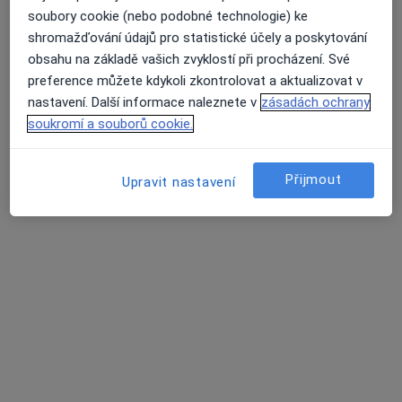
soubory cookie (nebo podobné technologie) ke
Fyzioterapeut
shromažďování údajů pro statistické účely a poskytování
1 názor
obsahu na základě vašich zvyklostí při procházení. Své
Průměrné hodnocení na Apple a Play Store 4.5
Legií 765, Nová Paka
•
Mapa
preference můžete kdykoli zkontrolovat a aktualizovat v
Fyziocentrum - rehabilitace
nastavení. Další informace naleznete v
zásadách ochrany
Tento specialista nenabízí online rezervaci termínu na této adrese.
soukromí a souborů cookie.
Rezervovat termín
Přijmout
Upravit nastavení
Hlavní Stránka
Fyzioterapeut
Nová Paka
Změna města
Revírní Bratrská Pokladna, Zdravotní Pojišťovna
Změna měs
Stránky