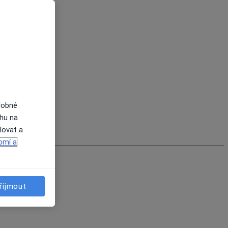
dobné
ahu na
lovat a
omí a
řijmout