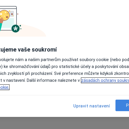
ujeme vaše soukromí
ovolujete nám a našim partnerům používat soubory cookie (nebo po
e) ke shromažďování údajů pro statistické účely a poskytování obs
ich zvyklostí při procházení. Své preference můžete kdykoli zkontro
t v nastavení. Další informace naleznete v
zásadách ochrany soukr
okie.
P
Upravit nastavení