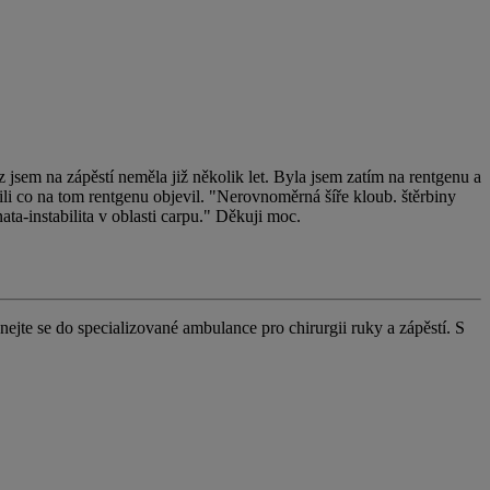
 jsem na zápěstí neměla již několik let. Byla jsem zatím na rentgenu a
li co na tom rentgenu objevil. "Nerovnoměrná šíře kloub. štěrbiny
ata-instabilita v oblasti carpu." Děkuji moc.
ejte se do specializované ambulance pro chirurgii ruky a zápěstí. S