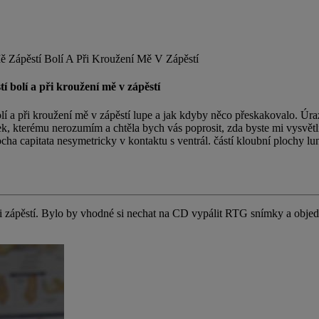
ě Zápěstí Bolí A Při Kroužení Mě V Zápěstí
í bolí a při kroužení mě v zápěstí
olí a při kroužení mě v zápěstí lupe a jak kdyby něco přeskakovalo. Úraz
, kterému nerozumím a chtěla bych vás poprosit, zda byste mi vysvětli
cha capitata nesymetricky v kontaktu s ventrál. částí kloubní plochy lun
i zápěstí. Bylo by vhodné si nechat na CD vypálit RTG snímky a objedn