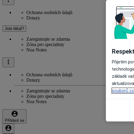
Ochrana osobních údajů
Dotazy
Jste lékař?
Zaregistrujte se zdarma
Zóna pro specialisty
Noa Notes
Respekt
Přijetím p
technologi
Ochrana osobních údajů
základě vaš
Dotazy
aktualizova
souborů co
Zaregistrujte se zdarma
Zóna pro specialisty
Noa Notes
Přihlásit se