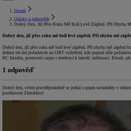
Domů
Otázky a odpovědi
Dobrý Den, Již Přes Roku Mě Bolí Levé Zápěstí. Při Ohybu M
Dobrý den, již přes roku mě bolí levé zápěstí. Při ohybu mě zápěst
Dobrý den, již přes roku mě bolí levé zápěstí. Při ohybu mě zápěstí b
doktor mi dal požadavek na ORT vyšetření, kde popsal níže požadavek
RC kloubu, postavení carpu s tendencí k laterál. subluxaci. Kloub. plo
1 odpověď
Dobrý den, velmi pravděpodobně se jedná o popis nestability v oblast
pozdravem Zlatohlavý