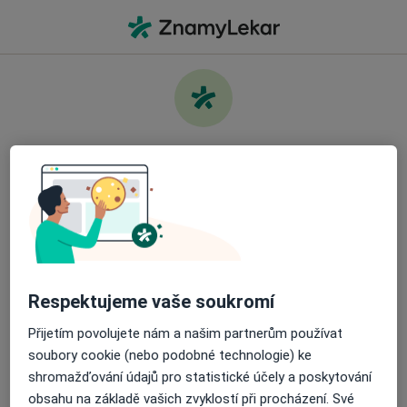
Hla
Co hledáte?
Hlavní Stránka
Služby
Rekonstrukční Chirurgie
Pečujte o své zdraví
Najděte nejlepšího specialistu a objednejte si
Informace
Otázky a odpovědi
návštěvu. Stáhněte si aplikaci a získejte bezplatný
přístup k všem funkcím připraveným pro vás:
Snadno spravujte své návštěvy
Respektujeme vaše soukromí
Přijetím povolujete nám a našim partnerům používat
Odesílejte zprávy svým specialistům
Stránky
soubory cookie (nebo podobné technologie) ke
shromažďování údajů pro statistické účely a poskytování
Soukromí a soubory cookies
Dostávejte připomenutí o návštěvě
obsahu na základě vašich zvyklostí při procházení. Své