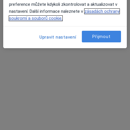
Zásady ochrany osobních údajů pro zaměstnance
preference můžete kdykoli zkontrolovat a aktualizovat v
zdravotní péče
nastavení. Další informace naleznete v
zásadách ochrany
O nás
soukromí a souborů cookie.
Kontakt
Průměrné hodnocení na Apple a Play Store 4.5
Pracovní příležitosti
Hledáme nové kolegy!
Podmínky
Přijmout
Upravit nastavení
Partneři
Jak řadíme výsledky vyhledávání?
Přístupnost
Pro pacienty
Lékaři
Zdravotnická zařízení
Otázky a odpovědi
Služby
Nemoci
Centrum nápovědy
Mobilní aplikace
Blog pro pacienty