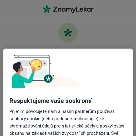
Hla
Co hledáte?
Hlavní Stránka
Služby
Psychologické Poradenství
Pečujte o své zdraví
Najděte nejlepšího specialistu a objednejte si
Informace
Otázky a odpovědi
návštěvu. Stáhněte si aplikaci a získejte bezplatný
přístup k všem funkcím připraveným pro vás:
Snadno spravujte své návštěvy
Respektujeme vaše soukromí
Přijetím povolujete nám a našim partnerům používat
Odesílejte zprávy svým specialistům
Stránky
soubory cookie (nebo podobné technologie) ke
shromažďování údajů pro statistické účely a poskytování
Soukromí a soubory cookies
Dostávejte připomenutí o návštěvě
obsahu na základě vašich zvyklostí při procházení. Své