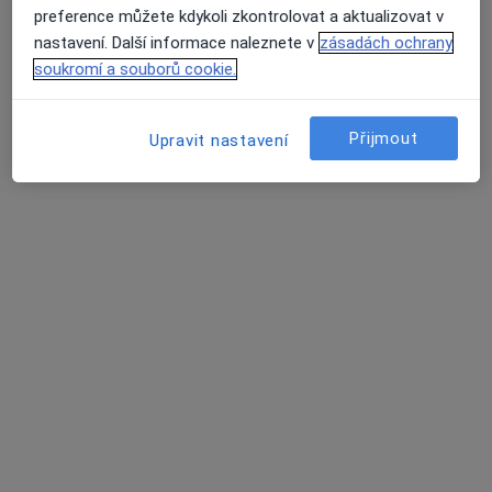
Zásady ochrany osobních údajů pro zaměstnance
preference můžete kdykoli zkontrolovat a aktualizovat v
zdravotní péče
nastavení. Další informace naleznete v
zásadách ochrany
O nás
soukromí a souborů cookie.
Kontakt
Průměrné hodnocení na Apple a Play Store 4.5
Pracovní příležitosti
Hledáme nové kolegy!
Podmínky
Přijmout
Upravit nastavení
Partneři
Jak řadíme výsledky vyhledávání?
Přístupnost
Pro pacienty
Lékaři
Zdravotnická zařízení
Otázky a odpovědi
Služby
Nemoci
Centrum nápovědy
Mobilní aplikace
Blog pro pacienty