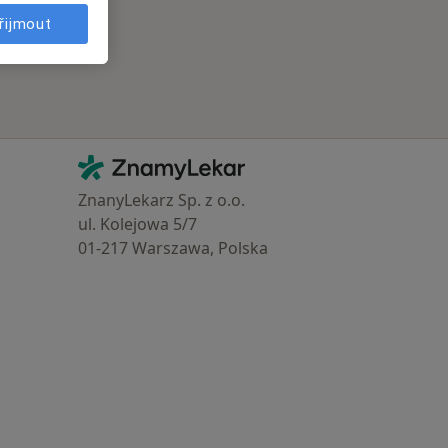
řijmout
Kontakt
ZnamyLekar - Hlavní stránka
ZnanyLekarz Sp. z o.o.
ul. Kolejowa 5/7
01-217 Warszawa, Polska