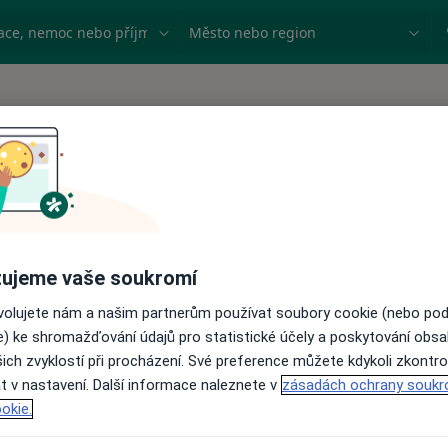
ace, nemoc nebo příjmení
Město nebo region
ujeme vaše soukromí
ovolujete nám a našim partnerům používat soubory cookie (nebo po
e) ke shromažďování údajů pro statistické účely a poskytování obs
ich zvyklostí při procházení. Své preference můžete kdykoli zkontro
t v nastavení. Další informace naleznete v
zásadách ochrany soukr
okie.