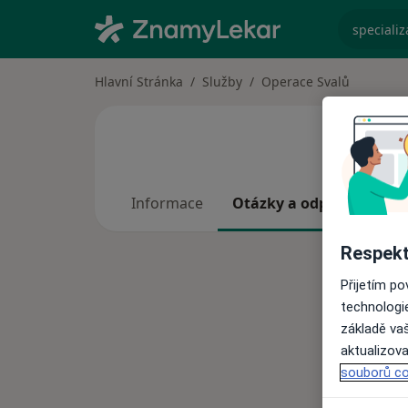
specializ
Hlavní Stránka
Služby
Operace Svalů
Informace
Otázky a odpovědi
Respekt
Přijetím p
technologi
základě vaš
aktualizova
souborů co