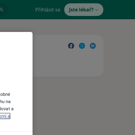
Přihlásit se
Jste lékař?
dobné
ahu na
lovat a
omí a