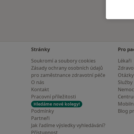
Stránky
Pro pa
Soukromí a soubory cookies
Lékaři
Zásady ochrany osobních údajů
Zdravot
pro zaměstnance zdravotní péče
Otázky
O nás
Služby
Kontakt
Nemoc
Pracovní příležitosti
Centr
Mobilní
Hledáme nové kolegy!
Podmínky
Blog p
Partneři
Jak řadíme výsledky vyhledávání?
Přístupnost