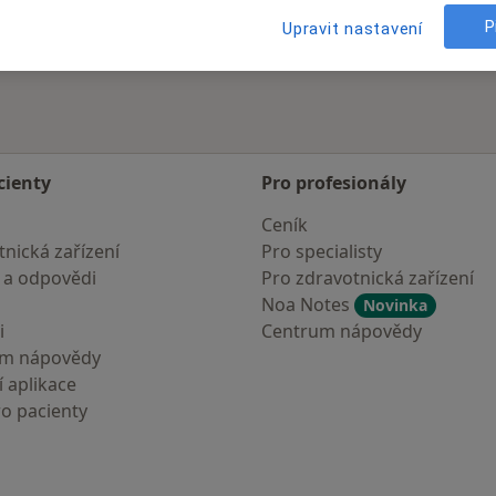
P
Upravit nastavení
cienty
Pro profesionály
Ceník
nická zařízení
Pro specialisty
 a odpovědi
Pro zdravotnická zařízení
Noa Notes
Novinka
i
Centrum nápovědy
um nápovědy
 aplikace
ro pacienty