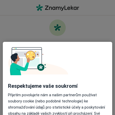
Hla
Co hledáte?
Hlavní Stránka
Služby
Lymfodrenáž Manuální Nebo Masáž
Pečujte o své zdraví
Najděte nejlepšího specialistu a objednejte si
návštěvu. Stáhněte si aplikaci a získejte bezplatný
Informace
Otázky a odpovědi
přístup k všem funkcím připraveným pro vás:
Snadno spravujte své návštěvy
Respektujeme vaše soukromí
Přijetím povolujete nám a našim partnerům používat
Odesílejte zprávy svým specialistům
soubory cookie (nebo podobné technologie) ke
Stránky
shromažďování údajů pro statistické účely a poskytování
Dostávejte připomenutí o návštěvě
obsahu na základě vašich zvyklostí při procházení. Své
Soukromí a soubory cookies