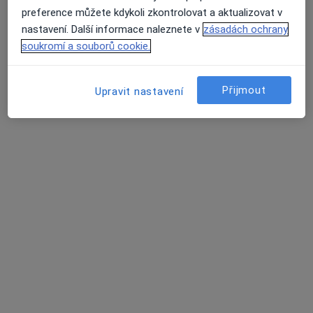
preference můžete kdykoli zkontrolovat a aktualizovat v
Zásady ochrany osobních údajů pro zaměstnance
nastavení. Další informace naleznete v
zásadách ochrany
zdravotní péče
soukromí a souborů cookie.
O nás
Průměrné hodnocení na Apple a Play Store 4.5
Kontakt
Pracovní příležitosti
Hledáme nové kolegy!
Přijmout
Upravit nastavení
Podmínky
Partneři
Jak řadíme výsledky vyhledávání?
Přístupnost
Pro pacienty
Lékaři
Zdravotnická zařízení
Otázky a odpovědi
Služby
Nemoci
Centrum nápovědy
Mobilní aplikace