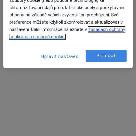
Nenašli jsme specialisty splňující vámi
soubory cookie (nebo podobné technologie) ke
vybraná kritéria v Plzeň, plzeňský
shromažďování údajů pro statistické účely a poskytování
obsahu na základě vašich zvyklostí při procházení. Své
Zkuste odstranit některé filtry:
preference můžete kdykoli zkontrolovat a aktualizovat v
Průměrné hodnocení na Apple a Play Store 4.5
nastavení. Další informace naleznete v
zásadách ochrany
Služby
soukromí a souborů cookie.
Hlavní Stránka
Služby
Akupunktura
Plzeň
Změna města
Přijmout
Upravit nastavení
Stránky
Soukromí a soubory cookies
Zásady ochrany osobních údajů pro zaměstnance
zdravotní péče
O nás