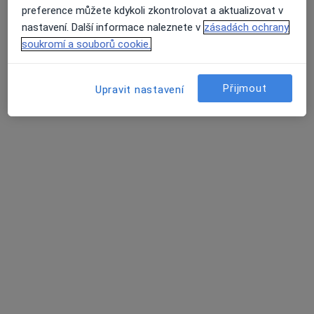
Zásady ochrany osobních údajů pro zaměstnance
preference můžete kdykoli zkontrolovat a aktualizovat v
zdravotní péče
nastavení. Další informace naleznete v
zásadách ochrany
O nás
soukromí a souborů cookie.
Kontakt
Průměrné hodnocení na Apple a Play Store 4.5
Pracovní příležitosti
Hledáme nové kolegy!
Podmínky
Přijmout
Upravit nastavení
Partneři
Jak řadíme výsledky vyhledávání?
Přístupnost
Pro pacienty
Lékaři
Zdravotnická zařízení
Otázky a odpovědi
Služby
Nemoci
Centrum nápovědy
Mobilní aplikace
Blog pro pacienty