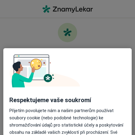
Hla
Co hledáte?
Hlavní Stránka
Nemoci
Těhotenská Cukrovka
Pečujte o své zdraví
Najděte nejlepšího specialistu a objednejte si
Informace
Otázky a odpovědi
návštěvu. Stáhněte si aplikaci a získejte bezplatný
přístup k všem funkcím připraveným pro vás:
Snadno spravujte své návštěvy
Respektujeme vaše soukromí
Přijetím povolujete nám a našim partnerům používat
Odesílejte zprávy svým specialistům
Stránky
soubory cookie (nebo podobné technologie) ke
shromažďování údajů pro statistické účely a poskytování
Soukromí a soubory cookies
Dostávejte připomenutí o návštěvě
obsahu na základě vašich zvyklostí při procházení. Své