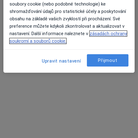
Nenašli jsme specialisty splňující vámi
soubory cookie (nebo podobné technologie) ke
vybraná kritéria v Mělník, středočeský
shromažďování údajů pro statistické účely a poskytování
obsahu na základě vašich zvyklostí při procházení. Své
Zkuste změnit vybranou lokaci nebo vyzkoušejte
Průměrné hodnocení na Apple a Play Store 4.5
preference můžete kdykoli zkontrolovat a aktualizovat v
online konzultaci u specialistů z celé republiky.
nastavení. Další informace naleznete v
zásadách ochrany
soukromí a souborů cookie.
Změnit lokaci
Přijmout
Upravit nastavení
Vyhledejte online konzultaci
Hlavní Stránka
Zařízení
Praktrické Lékařství
Mělník
Stránky
Soukromí a soubory cookies