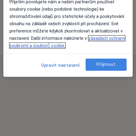
Přijetím povolujete nám a našim partnerům používat
Přiblížit mapu
soubory cookie (nebo podobné technologie) ke
shromažďování údajů pro statistické účely a poskytování
obsahu na základě vašich zvyklostí při procházení. Své
preference můžete kdykoli zkontrolovat a aktualizovat v
MEDIZEN s.r.o. - chirurgická ordinace
nastavení. Další informace naleznete v
zásadách ochrany
Palackého 259, Blovice 33601
soukromí a souborů cookie.
Přijmout
Upravit nastavení