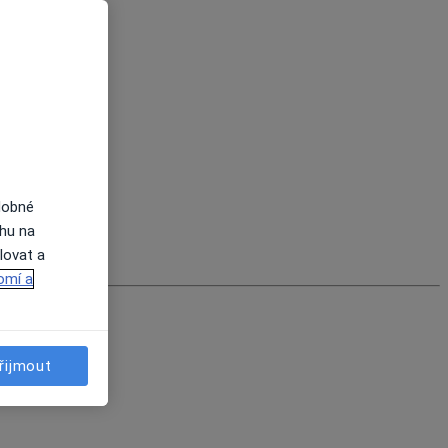
dobné
ahu na
lovat a
omí a
řijmout