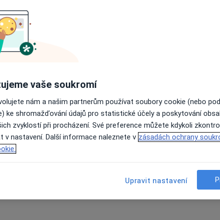
ujeme vaše soukromí
ovolujete nám a našim partnerům používat soubory cookie (nebo po
e) ke shromažďování údajů pro statistické účely a poskytování obs
ich zvyklostí při procházení. Své preference můžete kdykoli zkontro
t v nastavení. Další informace naleznete v
zásadách ochrany soukr
okie.
P
Upravit nastavení