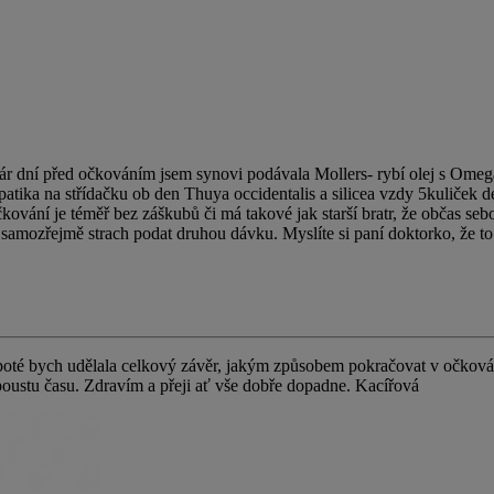
ár dní před očkováním jsem synovi podávala Mollers- rybí olej s Omega 3
tika na střídačku ob den Thuya occidentalis a silicea vzdy 5kuliček de
vání je téměř bez záškubů či má takové jak starší bratr, že občas sebo
 samozřejmě strach podat druhou dávku. Myslíte si paní doktorko, že 
oté bych udělala celkový závěr, jakým způsobem pokračovat v očkování
poustu času. Zdravím a přeji ať vše dobře dopadne. Kacířová