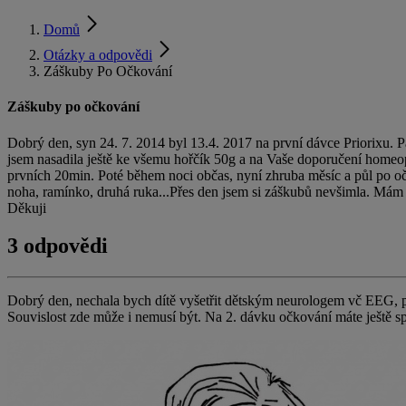
Domů
Otázky a odpovědi
Záškuby Po Očkování
Záškuby po očkování
Dobrý den, syn 24. 7. 2014 byl 13.4. 2017 na první dávce Priorixu. P
jsem nasadila ještě ke všemu hořčík 50g a na Vaše doporučení homeopa
prvních 20min. Poté během noci občas, nyní zhruba měsíc a půl po očko
noha, ramínko, druhá ruka...Přes den jsem si záškubů nevšimla. Mám
Děkuji
3 odpovědi
Dobrý den, nechala bych dítě vyšetřit dětským neurologem vč EEG, p
Souvislost zde může i nemusí být. Na 2. dávku očkování máte ještě s