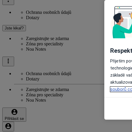
Ochrana osobních údajů
Dotazy
Jste lékař?
Zaregistrujte se zdarma
Zóna pro specialisty
Noa Notes
Respekt
Přijetím p
technologi
Ochrana osobních údajů
základě vaš
Dotazy
aktualizova
souborů co
Zaregistrujte se zdarma
Zóna pro specialisty
Noa Notes
Přihlásit se