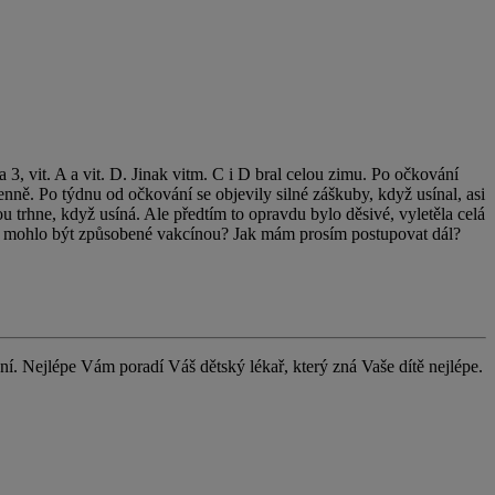
, vit. A a vit. D. Jinak vitm. C i D bral celou zimu. Po očkování
nně. Po týdnu od očkování se objevily silné záškuby, když usínal, asi
u trhne, když usíná. Ale předtím to opravdu bylo děsivé, vyletěla celá
to mohlo být způsobené vakcínou? Jak mám prosím postupovat dál?
. Nejlépe Vám poradí Váš dětský lékař, který zná Vaše dítě nejlépe.