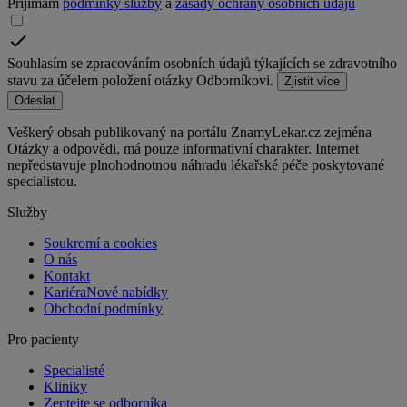
Přijímám
podmínky služby
a
zásady ochrany osobních údajů
Souhlasím se zpracováním osobních údajů týkajících se zdravotního
stavu za účelem položení otázky Odborníkovi.
Zjistit více
Odeslat
Veškerý obsah publikovaný na portálu ZnamyLekar.cz zejména
Otázky a odpovědi, má pouze informativní charakter. Internet
nepředstavuje plnohodnotnou náhradu lékařské péče poskytované
specialistou.
Služby
Soukromí a cookies
O nás
Kontakt
Kariéra
Nové nabídky
Obchodní podmínky
Pro pacienty
Specialisté
Kliniky
Zeptejte se odborníka