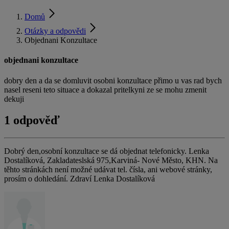
Domů
Otázky a odpovědi
Objednani Konzultace
objednani konzultace
dobry den a da se domluvit osobni konzultace přimo u vas rad bych
nasel reseni teto situace a dokazal pritelkyni ze se mohu zmenit
dekuji
1 odpověď
Dobrý den,osobní konzultace se dá objednat telefonicky. Lenka
Dostalíková, Zakladateslská 975,Karviná- Nové Město, KHN. Na
těhto stránkách není možné udávat tel. čísla, ani webové stránky,
prosím o dohledání. Zdraví Lenka Dostalíková