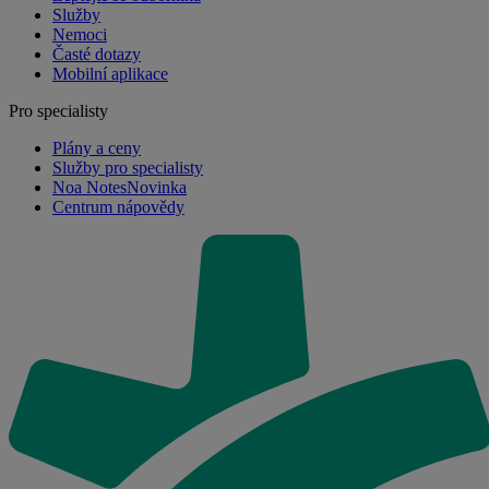
Služby
Nemoci
Časté dotazy
Mobilní aplikace
Pro specialisty
Plány a ceny
Služby pro specialisty
Noa Notes
Novinka
Centrum nápovědy